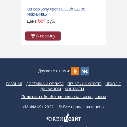
Сенсор Sony Xperia C S39h C2305
Защитное сте
(черный)LS
PRO полная пр
пачке черное
691
370
Цена
руб.
Цена
р
В корзину
В корзи
Дружите с нами:
ГЛАВНАЯ
ДОСТАВКА И ОПЛАТА
ПЕЧАТЬ НА ХОЛСТЕ
ЧЕХОЛ С
ДИЗАЙНОМ
КОНТАКТЫ
Политика обработки персональных данных
«MobiAKS» 2022 г. © Все права защищены