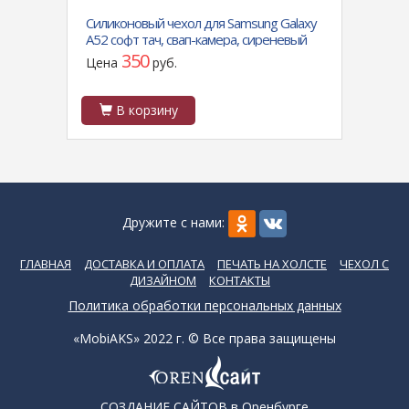
sung
Силиконовый чехол для Samsung Galaxy
Силик
A52 софт тач, свап-камера, сиреневый
матов
внутр
350
Цена
руб.
Цен
В корзину
В
Дружите с нами:
ГЛАВНАЯ
ДОСТАВКА И ОПЛАТА
ПЕЧАТЬ НА ХОЛСТЕ
ЧЕХОЛ С
ДИЗАЙНОМ
КОНТАКТЫ
Политика обработки персональных данных
«MobiAKS» 2022 г. © Все права защищены
СОЗДАНИЕ САЙТОВ
в Оренбурге