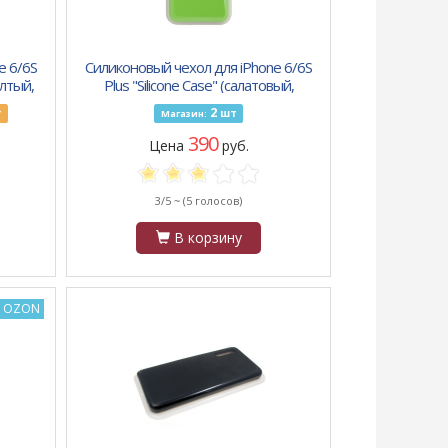
e 6/6S
Силиконовый чехол для iPhone 6/6S
елтый,
Plus "Silicone Case" (салатовый,
блистер) 31
2
т
шт
Магазин:
390
Цена
руб.
3/5 ~
(5 голосов)
В корзину
а OZON