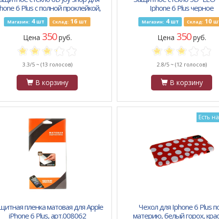
hone 6 Plus с полной проклейкой,
Iphone 6 Plus черное
белое
4
16
4
10
шт
шт
шт
ш
Магазин:
Склад:
Магазин:
Склад:
350
350
Цена
руб.
Цена
руб.
3.3/5 ~
(13 голосов)
2.8/5 ~
(12 голосов)
В корзину
В корзину
Есть н
щитная пленка матовая для Apple
Чехол для Iphone 6 Plus п
iPhone 6 Plus, арт.008062
материю, белый горох, кра