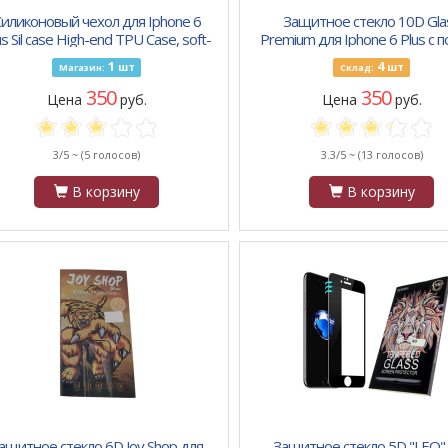
иликоновый чехол для Iphone 6
Защитное стекло 10D Gla
us Sil case High-end TPU Case, soft-
Premium для Iphone 6 Plus с 
touch без лого, бархат, голубой
проклейкой, черное
1
4
шт
шт
Магазин:
Склад:
350
350
Цена
руб.
Цена
руб.
3/5 ~
(5 голосов)
3.3/5 ~
(13 голосов)
В корзину
В корзину
ащитное стекло 6D Joy Shop для
Защитное стекло 5D "LEO"