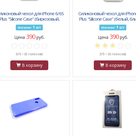
ликоновый чехол для iPhone 6/6S
Силиконовый чехол для iPhon
Plus "Silicone Case" (бирюзовый,
Plus "Silicone Case" (белый, бл
блистер) 21
9
1
1
шт
шт
Магазин:
Магазин:
390
390
Цена
руб.
Цена
руб.
0/5 ~
(0 голосов)
3/5 ~
(6 голосов)
В корзину
В корзину