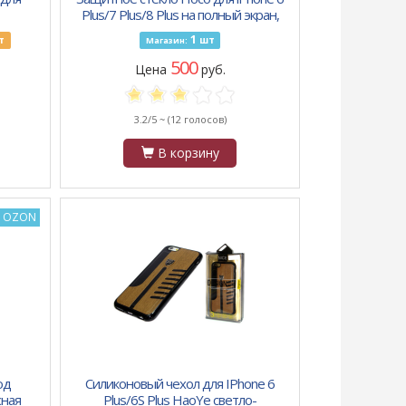
Plus/7 Plus/8 Plus на полный экран,
арт.010656 (Черный)
1
т
шт
Магазин:
500
Цена
руб.
3.2/5 ~
(12 голосов)
В корзину
а OZON
од
Силиконовый чехол для IPhone 6
сная
Plus/6S Plus HaoYe светло-