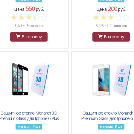
550
200
Цена
руб.
Цена
руб.
3.4/5 ~
(5 голосов)
3.2/5 ~
(10 голосов)
В корзину
В корзину
Защитное стекло Monarch 3D
Защитное стекло Monarch
Premium Glass для Iphone 6 Plus
Premium Glass для Iphone 6 
матовое черное
матовое белое
4
3
шт
шт
Магазин:
Магазин: