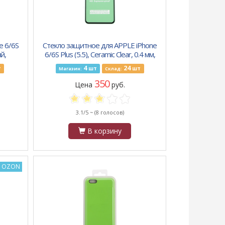
e 6/6S
Стекло защитное для APPLE iPhone
й,
6/6S Plus (5.5), Ceramic Clear, 0.4 мм,
2.5D, глянец, полн. клей, ч
4
24
т
шт
шт
Магазин:
Склад:
350
Цена
руб.
3.1/5 ~
(8 голосов)
В корзину
а OZON