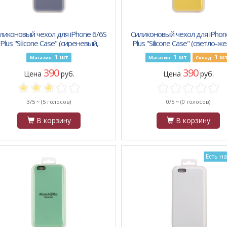
ликоновый чехол для iPhone 6/6S
Силиконовый чехол для iPhon
Plus "Silicone Case" (сиреневый,
Plus "Silicone Case" (светло-ж
блистер) 46
блистер) 55
1
1
1
шт
шт
ш
Магазин:
Магазин:
Склад:
390
390
Цена
руб.
Цена
руб.
3/5 ~
(5 голосов)
0/5 ~
(0 голосов)
В корзину
В корзину
Есть н