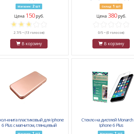
2
1
шт
шт
Магазин:
Склад:
150
380
Цена
руб.
Цена
руб.
2.7/5 ~
(13 голосов)
0/5 ~
(0 голосов)
В корзину
В корзину
хол-книга пластиковый для Iphone
Стекло на дисплей Monarch
6 Plus с магнитом, глянцевый
Iphone 6 Plus
розовое-золото
1
1
шт
шт
Магазин:
Магазин: