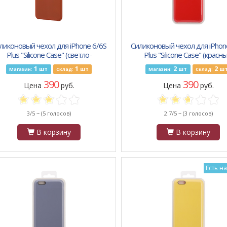
ликоновый чехол для iPhone 6/6S
Силиконовый чехол для iPhon
Plus "Silicone Case" (светло-
Plus "Silicone Case" (красны
коричневый) 7
блистер) 14
1
1
2
2
шт
шт
шт
ш
Магазин:
Склад:
Магазин:
Склад:
390
390
Цена
руб.
Цена
руб.
3/5 ~
(5 голосов)
2.7/5 ~
(3 голосов)
В корзину
В корзину
Есть н