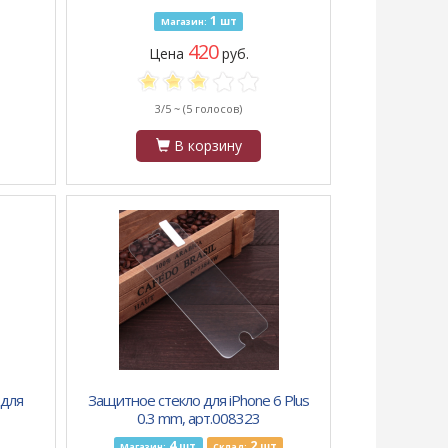
коричневый
1
шт
Магазин:
420
Цена
руб.
3/5 ~
(5 голосов)
В корзину
 для
Защитное стекло для iPhone 6 Plus
0.3 mm, арт.008323
4
2
шт
шт
Магазин:
Склад: