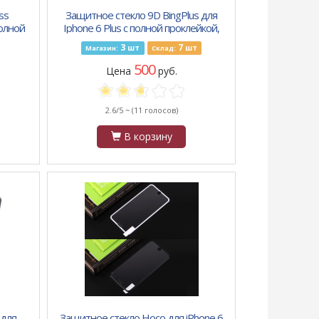
ss
Защитное стекло 9D BingPlus для
полной
Iphone 6 Plus с полной проклейкой,
черное
3
7
шт
шт
Магазин:
Склад:
500
Цена
руб.
2.6/5 ~
(11 голосов)
В корзину
 для
Защитное стекло Hoco для iPhone 6