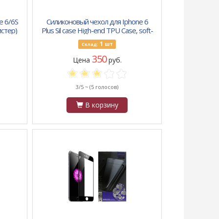
e 6/6S
Силиконовый чехол для Iphone 6
истер)
Plus Sil case High-end TPU Case, soft-
touch без лого, бархат, черный
1
шт
Склад:
350
Цена
руб.
3/5 ~
(5 голосов)
В корзину