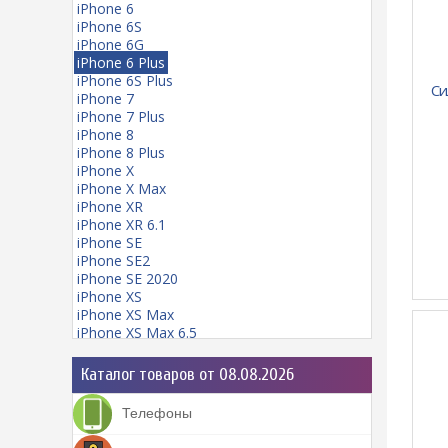
iPhone 6
iPhone 6S
iPhone 6G
iPhone 6 Plus
iPhone 6S Plus
Си
iPhone 7
iPhone 7 Plus
iPhone 8
iPhone 8 Plus
iPhone X
iPhone X Max
iPhone XR
iPhone XR 6.1
iPhone SE
iPhone SE2
iPhone SE 2020
iPhone XS
iPhone XS Max
iPhone XS Max 6.5
iPhone 11
iPhone 11 mini
Каталог товаров от 08.08.2026
iPhone 11 Pro
iPhone 11 Pro Max
Телефоны
iPhone 12
iPhone 12 Pro