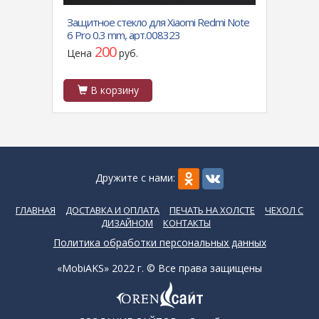
i
Защитное стекло для Xiaomi Redmi Note
Силик
6 Pro 0.3 mm, арт.008323
блест
салат
200
Цена
руб.
Цен
В корзину
В
Дружите с нами:
ГЛАВНАЯ
ДОСТАВКА И ОПЛАТА
ПЕЧАТЬ НА ХОЛСТЕ
ЧЕХОЛ С
ДИЗАЙНОМ
КОНТАКТЫ
Политика обработки персональных данных
«MobiAKS» 2022 г. © Все права защищены