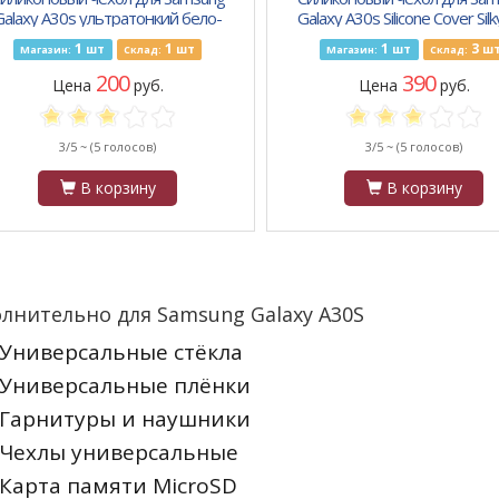
Galaxy A30s ультратонкий бело-
Galaxy A30s Silicone Cover Silk
прозрачный
Soft-touch finish, черный
1
1
1
3
шт
шт
шт
ш
Магазин:
Склад:
Магазин:
Склад:
200
390
Цена
руб.
Цена
руб.
3/5 ~
(5 голосов)
3/5 ~
(5 голосов)
В корзину
В корзину
лнительно для Samsung Galaxy A30S
Универсальные стёкла
Универсальные плёнки
Гарнитуры и наушники
Чехлы универсальные
Карта памяти MicroSD