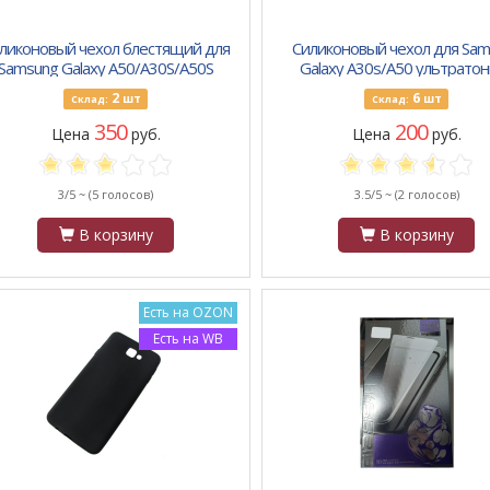
ликоновый чехол блестящий для
Силиконовый чехол для Sam
Samsung Galaxy A50/A30S/A50S
Galaxy A30s/A50 ультрато
(2019), черный
бело-прозрачный
2
6
шт
шт
Склад:
Склад:
350
200
Цена
руб.
Цена
руб.
3/5 ~
(5 голосов)
3.5/5 ~
(2 голосов)
В корзину
В корзину
Есть на OZON
Есть на WB