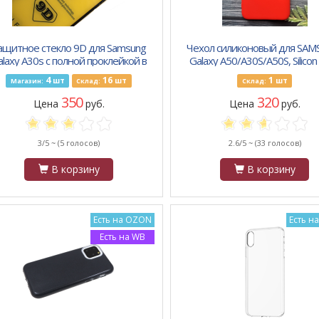
ащитное стекло 9D для Samsung
Чехол силиконовый для SA
alaxy A30s с полной проклейкой в
Galaxy A50/A30S/A50S, Silicon
тех. уп., черное
Full, тонкий, матовый, крас
4
16
1
шт
шт
шт
Магазин:
Склад:
Склад:
350
320
Цена
руб.
Цена
руб.
3/5 ~
(5 голосов)
2.6/5 ~
(33 голосов)
В корзину
В корзину
Есть на OZON
Есть н
Есть на WB