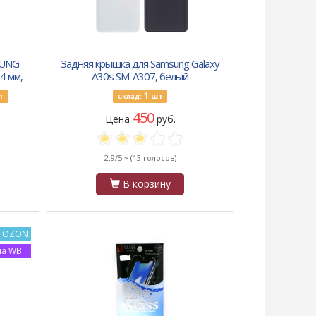
SUNG
Задняя крышка для Samsung Galaxy
.4 мм,
A30s SM-A307, белый
ёрный
1
т
шт
Склад:
450
Цена
руб.
2.9/5 ~
(13 голосов)
В корзину
а OZON
на WB