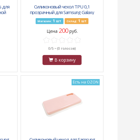
s для
Силиконовый чехол TPU 0,1
ной
прозрачный для Samsung Galaxy
A30s
1
1
шт
шт
Магазин:
Склад:
200
Цена
руб.
0/5 ~
(0 голосов)
В корзину
Есть на OZON
sung
Силиконовый чехол для Samsung