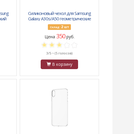
sung
Силиконовый чехол для Samsung
нкий
Galaxy A30s/A50 геометрические
фигуры, пр. борт, с рис. цветов,
2
шт
Склад:
зелены
350
Цена
руб.
3/5 ~
(5 голосов)
В корзину