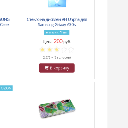
MSUNG
Стекло на дисплей 9H Unipha для
 Case
Samsung Galaxy A30s
ный
1
шт
Магазин:
200
Цена
руб.
2.7/5 ~
(6 голосов)
В корзину
а OZON