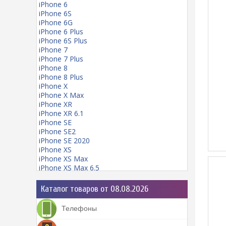
iPhone 6
iPhone 6S
iPhone 6G
iPhone 6 Plus
iPhone 6S Plus
iPhone 7
iPhone 7 Plus
M
iPhone 8
iPhone 8 Plus
iPhone X
iPhone X Max
iPhone XR
iPhone XR 6.1
iPhone SE
iPhone SE2
iPhone SE 2020
iPhone XS
iPhone XS Max
iPhone XS Max 6.5
iPhone 11
iPhone 11 mini
Каталог товаров от 08.08.2026
iPhone 11 Pro
iPhone 11 Pro Max
Телефоны
iPhone 12
iPhone 12 Pro