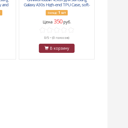
y and
Galaxy A30s High-end TPU Case, soft-
touch, бархат, персиковый
1
т
шт
Склад:
350
Цена
руб.
0/5 ~
(0 голосов)
В корзину