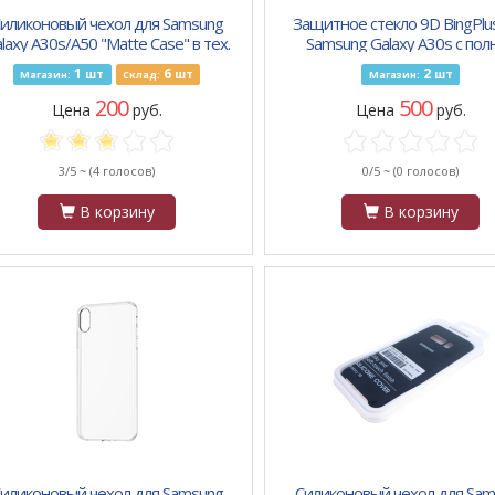
иликоновый чехол для Samsung
Защитное стекло 9D BingPlu
laxy A30s/A50 "Matte Case" в тех.
Samsung Galaxy A30s с пол
паке, черный
проклейкой, черное
1
6
2
шт
шт
шт
Магазин:
Склад:
Магазин:
200
500
Цена
руб.
Цена
руб.
3/5 ~
(4 голосов)
0/5 ~
(0 голосов)
В корзину
В корзину
иликоновый чехол для Samsung
Силиконовый чехол для Sam