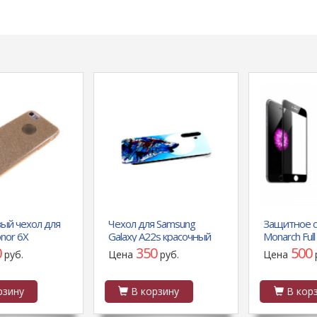
й чехол для
Чехол для Samsung
Защитное ст
or 6X
Galaxy A22s красочный
Monarch Full 
лестками,
винил, прозрачный борт,
Samsung Galax
350
500
руб.
Цена
руб.
Цена
р
ого, золотой
синий волк
черное
ину
В корзину
В корзи