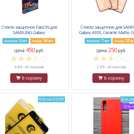
Стекло защитное FaisON для
Стекло защитное для SAM
SAMSUNG Galaxy
Galaxy A30S, Ceramic Matte, 0
21/M31/A30S/A40S/A50S, GL-07,
2.5D, матовый, полн. клей, ч
2
10
7
22
шт
шт
шт
ш
Магазин:
Склад:
Магазин:
Склад:
0.33 мм, 11D, чёрный
450
250
Цена
руб.
Цена
руб.
3.4/5 ~
(9 голосов)
2.7/5 ~
(6 голосов)
В корзину
В корзину
Есть на OZON
Есть н
Есть 