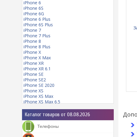
iPhone 6
iPhone 6S
iPhone 6G
iPhone 6 Plus
iPhone 6S Plus
З
iPhone 7
iPhone 7 Plus
iPhone 8
iPhone 8 Plus
iPhone X
iPhone X Max
iPhone XR
iPhone XR 6.1
iPhone SE
iPhone SE2
iPhone SE 2020
iPhone XS
iPhone XS Max
iPhone XS Max 6.5
iPhone 11
iPhone 11 mini
Допо
Каталог товаров от 08.08.2026
iPhone 11 Pro
iPhone 11 Pro Max
Телефоны
iPhone 12
iPhone 12 Pro