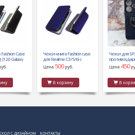
 Fashion Case
Чехол-книга Fashion case
Чехол для S
 J120 Galaxy
для Realme C3/5/6i с
противоудар
лик.
силиконовым
вставками, к
500
450
руб.
Цена
руб.
Цена
р
 и магнитом,
основанием и магнитом,
открывается 
синий
черный
ину
В корзину
В корзи
ЕХОЛ С ДИЗАЙНОМ
КОНТАКТЫ