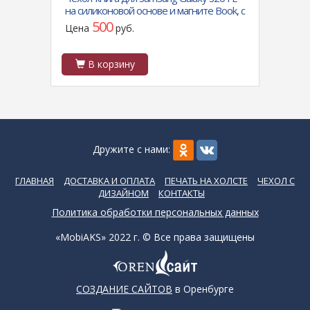
на силиконовой основе и магните Book, с
прозр
защитой, темно-зеленая
блест
500
Цена
руб.
Цен
В корзину
В
Дружите с нами:
ГЛАВНАЯ
ДОСТАВКА И ОПЛАТА
ПЕЧАТЬ НА ХОЛСТЕ
ЧЕХОЛ С
ДИЗАЙНОМ
КОНТАКТЫ
Политика обработки персональных данных
«MobiAKS» 2022 г. © Все права защищены
СОЗДАНИЕ САЙТОВ
в Оренбурге