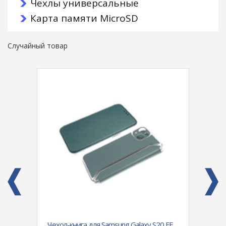
Чехлы универсальные
Карта памяти MicroSD
Случайный товар
Prime
Чехол-книга для Samsung Galaxy S20 FE
Чехол