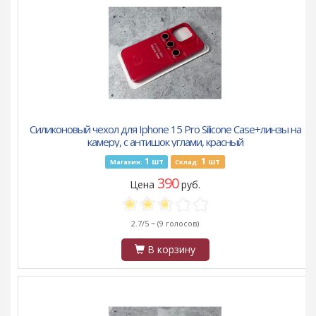
Силиконовый чехол для Iphone 15 Pro Silicone Case+линзы на
камеру, с антишок углами, красный
1
1
шт
шт
Магазин:
Склад:
390
Цена
руб.
2.7/5 ~
(9 голосов)
В корзину