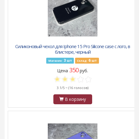
Силиконовый чехол для Iphone 15 Pro Silicone case с лого, в
блистере, черный
3
6
шт
шт
Магазин:
Склад:
350
Цена
руб.
3.1/5 ~
(16 голосов)
В корзину