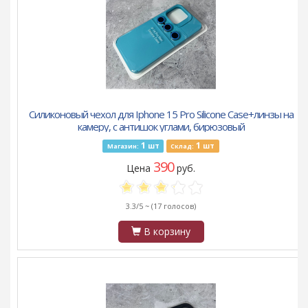
Силиконовый чехол для Iphone 15 Pro Silicone Case+линзы на
камеру, с антишок углами, бирюзовый
1
1
шт
шт
Магазин:
Склад:
390
Цена
руб.
3.3/5 ~
(17 голосов)
В корзину