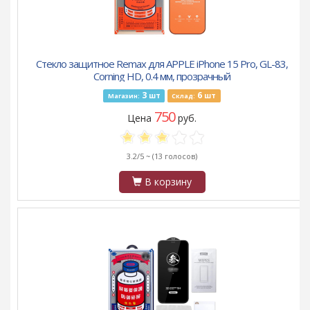
Стекло защитное Remax для APPLE iPhone 15 Pro, GL-83,
Corning HD, 0.4 мм, прозрачный
3
6
шт
шт
Магазин:
Склад:
750
Цена
руб.
3.2/5 ~
(13 голосов)
В корзину