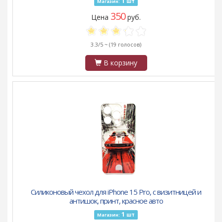
1
шт
Магазин:
350
Цена
руб.
3.3/5 ~
(19 голосов)
В корзину
Силиконовый чехол для iPhone 15 Pro, с визитницей и
антишок, принт, красное авто
1
шт
Магазин: