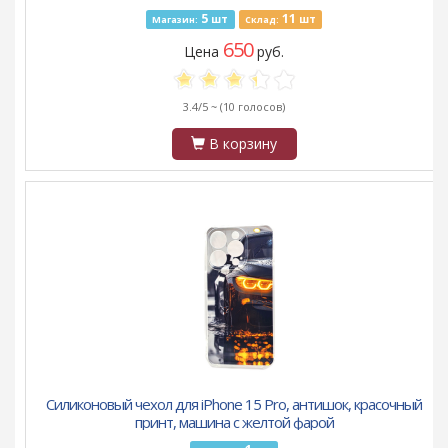
5
11
шт
шт
Магазин:
Склад:
650
Цена
руб.
3.4/5 ~
(10 голосов)
В корзину
Силиконовый чехол для iPhone 15 Pro, антишок, красочный
принт, машина с желтой фарой