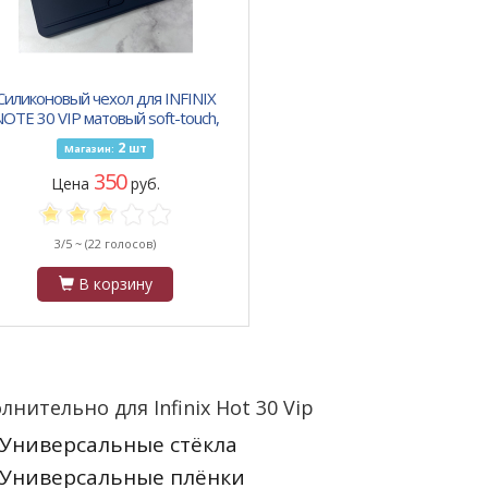
Силиконовый чехол для INFINIX
OTE 30 VIP матовый soft-touch,
цветные кнопки, с визитницей,
2
шт
Магазин:
черный
350
Цена
руб.
3/5 ~
(22 голосов)
В корзину
лнительно для Infinix Hot 30 Vip
Универсальные стёкла
Универсальные плёнки