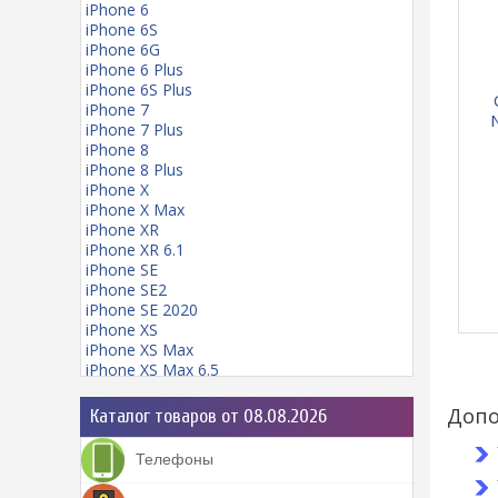
iPhone 6
iPhone 6S
iPhone 6G
iPhone 6 Plus
iPhone 6S Plus
iPhone 7
N
iPhone 7 Plus
iPhone 8
iPhone 8 Plus
iPhone X
iPhone X Max
iPhone XR
iPhone XR 6.1
iPhone SE
iPhone SE2
iPhone SE 2020
iPhone XS
iPhone XS Max
iPhone XS Max 6.5
iPhone 11
iPhone 11 mini
Допо
Каталог товаров от 08.08.2026
iPhone 11 Pro
iPhone 11 Pro Max
Телефоны
iPhone 12
iPhone 12 Pro