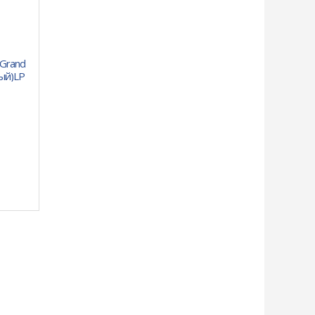
 Grand
лый)LP