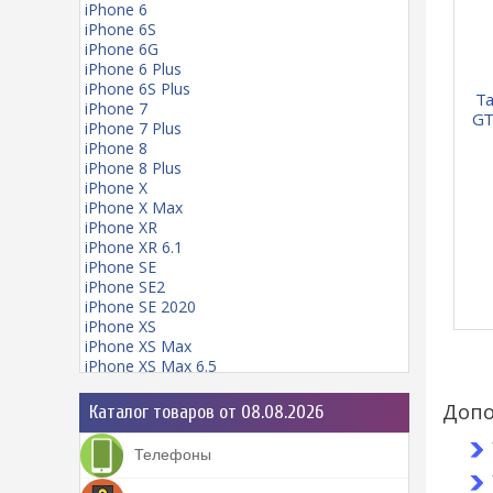
iPhone 6
iPhone 6S
iPhone 6G
iPhone 6 Plus
iPhone 6S Plus
Та
iPhone 7
GT
iPhone 7 Plus
iPhone 8
iPhone 8 Plus
iPhone X
iPhone X Max
iPhone XR
iPhone XR 6.1
iPhone SE
iPhone SE2
iPhone SE 2020
iPhone XS
iPhone XS Max
iPhone XS Max 6.5
iPhone 11
iPhone 11 mini
Допо
Каталог товаров от 08.08.2026
iPhone 11 Pro
iPhone 11 Pro Max
Телефоны
iPhone 12
iPhone 12 Pro