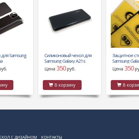
а для Samsung
Силиконовый чехол для
Защитное ст
на
Samsung Galaxy A21s
Samsung Gala
й основе и
Silicone case High-end TPU
полной прокл
350
350
руб.
Цена
руб.
Цена
р
k, с защитой,
Case, soft-touch без лого,
паке 25 шт., 
черн
ину
В корзину
В корзи
ЕХОЛ С ДИЗАЙНОМ
КОНТАКТЫ