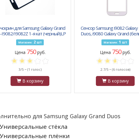
чскрин для Samsung Galaxy Grand
Сенсор Samsung i9082 Galaxy
-I9082/I9082Z 1-я кат (черный)LP
Duos, i9080 Galaxy Grand (бе
2
1
шт
шт
Магазин:
Магазин:
750
750
Цена
руб.
Цена
руб.
3/5 ~
(1 голос)
2.7/5 ~
(6 голосов)
В корзину
В корзину
лнительно для Samsung Galaxy Grand Duos
Универсальные стёкла
Универсальные плёнки