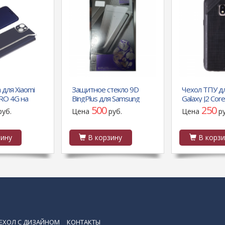
 для Xiaomi
Защитное стекло 9D
Чехол ТПУ д
RO 4G на
BingPlus для Samsung
Galaxy J2 Core
й основе
Galaxy A30s с полной
арт.011008 (
500
250
руб.
Цена
руб.
Цена
р
итой камеры,
проклейкой, черное
й
ину
В корзину
В корзи
ЕХОЛ С ДИЗАЙНОМ
КОНТАКТЫ