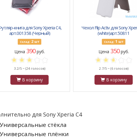
утляр-книга для Sony Xperia C4,
Чехол Flip Activ для Sony Xper
арт.001358 (Черный)
(white)арт.50811
2
1
шт
шт
Склад:
Склад:
390
350
Цена
руб.
Цена
руб.
3.2/5 ~
(24 голосов)
2.7/5 ~
(6 голосов)
В корзину
В корзину
лнительно для Sony Xperia C4
Универсальные стёкла
Универсальные плёнки