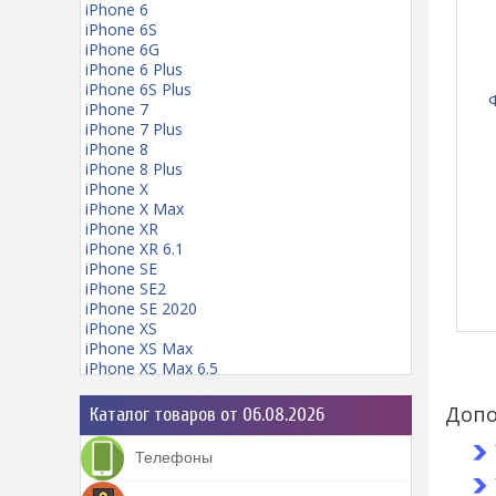
iPhone 6
iPhone 6S
iPhone 6G
iPhone 6 Plus
iPhone 6S Plus
Ф
iPhone 7
iPhone 7 Plus
iPhone 8
iPhone 8 Plus
iPhone X
iPhone X Max
iPhone XR
iPhone XR 6.1
iPhone SE
iPhone SE2
iPhone SE 2020
iPhone XS
iPhone XS Max
iPhone XS Max 6.5
iPhone 11
iPhone 11 mini
Допо
Каталог товаров от 06.08.2026
iPhone 11 Pro
iPhone 11 Pro Max
Телефоны
iPhone 12
iPhone 12 Pro