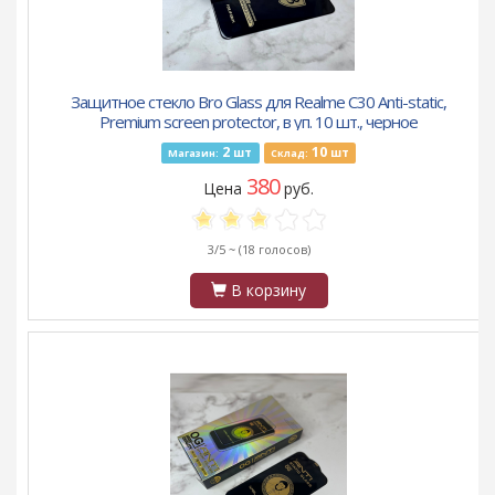
Защитное стекло Bro Glass для Realme C30 Anti-static,
Premium screen protector, в уп. 10 шт., черное
2
10
шт
шт
Магазин:
Склад:
380
Цена
руб.
3/5 ~
(18 голосов)
В корзину