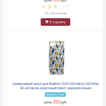
Цена
руб.
3/5 ~
(22 голосов)
В корзину
Силиконовый чехол для Realme C30/C30S/Narzo 50i Prime
4G, антишок, красочный принт, морские коньки
1
шт
Магазин:
350
Цена
руб.