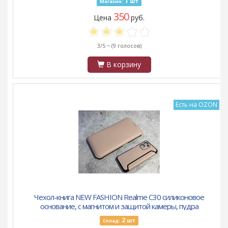
1
шт
Магазин:
350
Цена
руб.
3/5 ~
(9 голосов)
В корзину
Есть на OZON
Чехол-книга NEW FASHION Realme C30 силиконовое
основание, с магнитом и защитой камеры, пудра
2
шт
Склад: