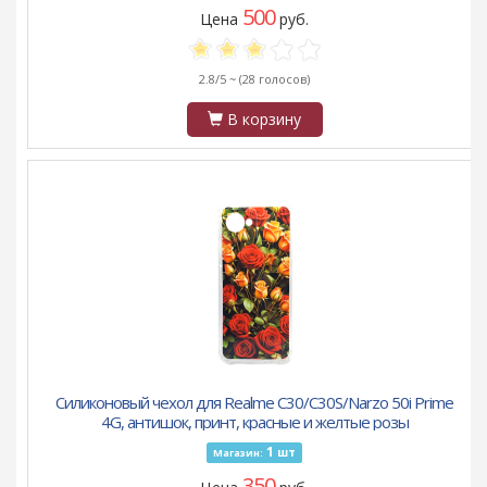
500
Цена
руб.
2.8/5 ~
(28 голосов)
В корзину
Силиконовый чехол для Realme C30/C30S/Narzo 50i Prime
4G, антишок, принт, красные и желтые розы
1
шт
Магазин:
350