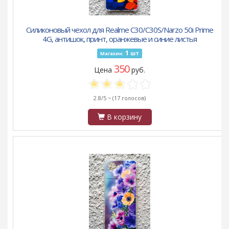
Силиконовый чехол для Realme C30/C30S/Narzo 50i Prime
4G, антишок, принт, оранжевые и синие листья
1
шт
Магазин:
350
Цена
руб.
2.8/5 ~
(17 голосов)
В корзину