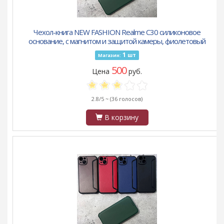
Чехол-книга NEW FASHION Realme C30 силиконовое
основание, с магнитом и защитой камеры, фиолетовый
1
шт
Магазин:
500
Цена
руб.
2.8/5 ~
(36 голосов)
В корзину