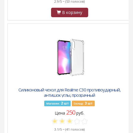
2.9/5 ~
(53 голосов)
В корзину
Силиконовый чехол для Realme C30 противоударный,
антишок углы, прозрачный
2
3
шт
шт
Магазин:
Склад:
250
Цена
руб.
3.1/5 ~
(41 голосов)