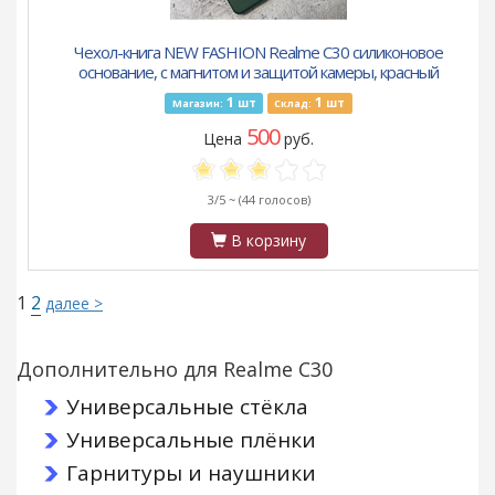
Чехол-книга NEW FASHION Realme C30 силиконовое
основание, с магнитом и защитой камеры, красный
1
1
шт
шт
Магазин:
Склад:
500
Цена
руб.
3/5 ~
(44 голосов)
В корзину
1
2
далее >
Дополнительно для Realme C30
Универсальные стёкла
Универсальные плёнки
Гарнитуры и наушники