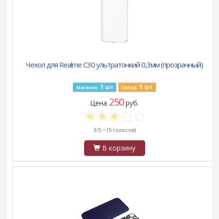
Чехол для Realme C30 ультратонкий 0,3мм (прозрачный)
1
1
шт
шт
Магазин:
Склад:
250
Цена
руб.
3/5 ~
(5 голосов)
В корзину