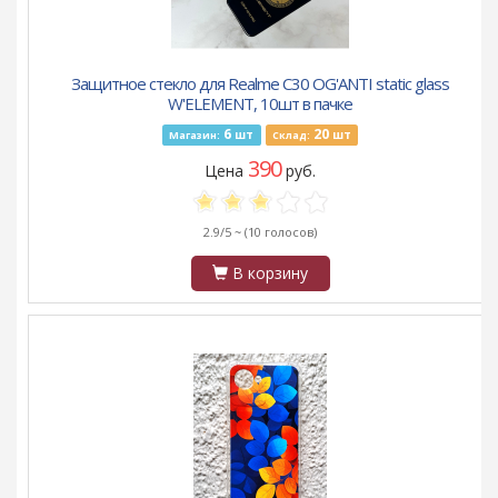
Защитное стекло для Realme C30 OG'ANTI static glass
W'ELEMENT, 10шт в пачке
6
20
шт
шт
Магазин:
Склад:
390
Цена
руб.
2.9/5 ~
(10 голосов)
В корзину