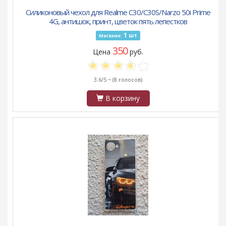
Силиконовый чехол для Realme C30/C30S/Narzo 50i Prime
4G, антишок, принт, цветок пять лепестков
1
шт
Магазин:
350
Цена
руб.
3.6/5 ~
(8 голосов)
В корзину