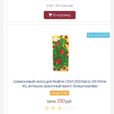
2.9/5 ~
(41 голосов)
В корзину
Есть на OZON
Силиконовый чехол для Realme C30/C30S/Narzo 50i Prime
4G, антишок, красочный принт, божьи коровки
1
шт
Склад:
350
Цена
руб.