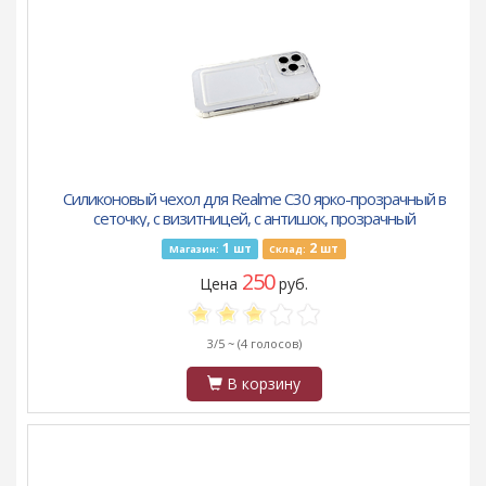
Силиконовый чехол для Realme C30 ярко-прозрачный в
сеточку, с визитницей, с антишок, прозрачный
1
2
шт
шт
Магазин:
Склад:
250
Цена
руб.
3/5 ~
(4 голосов)
В корзину