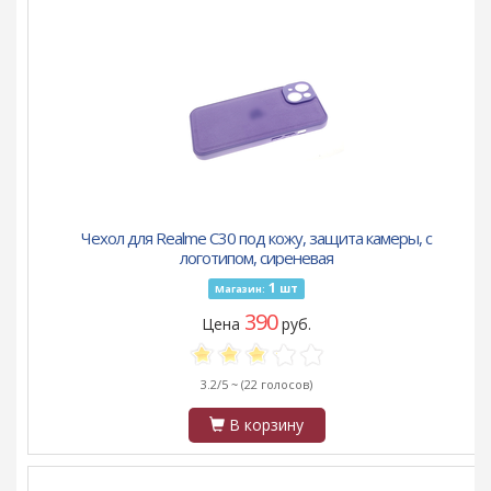
Чехол для Realme C30 под кожу, защита камеры, с
логотипом, сиреневая
1
шт
Магазин:
390
Цена
руб.
3.2/5 ~
(22 голосов)
В корзину