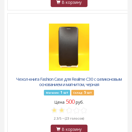
В корзину
Чехол-книга Fashion Case для Realme C30 с силиконовым
основанием и магнитом, черная
1
5
шт
шт
Магазин:
Склад:
500
Цена
руб.
2.3/5 ~
(23 голосов)
В корзину