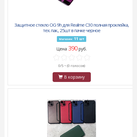
Защитное стекло OG 9h для Realme C30 полная проклейка,
тех. пак., 25шт в пачке черное
11
шт
Магазин:
390
Цена
руб.
0/5 ~
(0 голосов)
В корзину