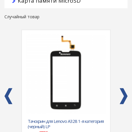
Карта памяти MicroSD
Случайный товар
nor
Тачскрин для Lenovo A328 1-я категория
Задня
,
(черный) LP
Micro