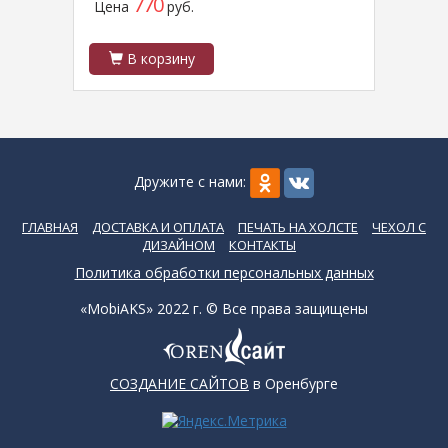
770
Цена
руб.
Цен
В корзину
В
Дружите с нами:
ГЛАВНАЯ
ДОСТАВКА И ОПЛАТА
ПЕЧАТЬ НА ХОЛСТЕ
ЧЕХОЛ С
ДИЗАЙНОМ
КОНТАКТЫ
Политика обработки персональных данных
«MobiAKS» 2022 г. © Все права защищены
СОЗДАНИЕ САЙТОВ
в Оренбурге