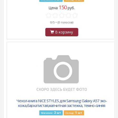
150
Цена
руб.
0/5 ~
(0 голосов)
В корзину
Чехол-книга NICE STYLES для Samsung Galaxy A57 эко-
кожа,бархатистая,магнитная застежка, темно-синяя
2
1
шт
шт
Магазин:
Склад: