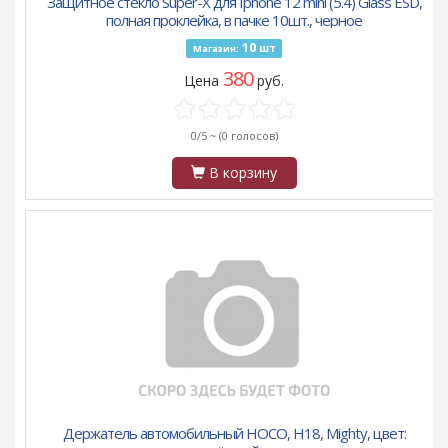
Защитное стекло Super-X для Iphone 12 mini (5.4) Glass ESD,
полная проклейка, в пачке 10шт., черное
10
шт
Магазин:
380
Цена
руб.
0/5 ~
(0 голосов)
В корзину
Держатель автомобильный HOCO, H18, Mighty, цвет: