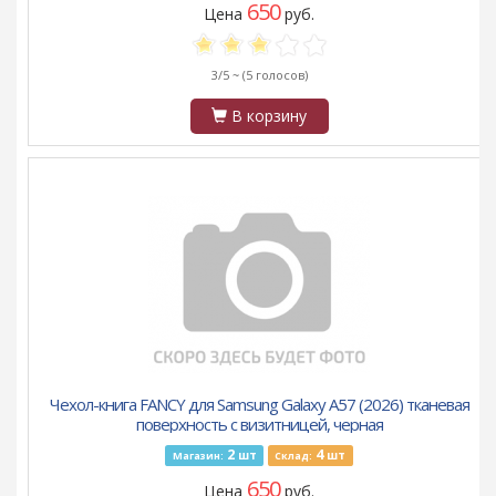
650
Цена
руб.
3/5 ~
(5 голосов)
В корзину
Чехол-книга FANCY для Samsung Galaxy A57 (2026) тканевая
поверхность с визитницей, черная
2
4
шт
шт
Магазин:
Склад:
650
Цена
руб.