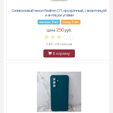
Силиконовый чехол Realme C71 прозрачный, с визитницей
и антишок углами
2
1
шт
шт
Магазин:
Склад:
250
Цена
руб.
3.3/5 ~
(16 голосов)
В корзину