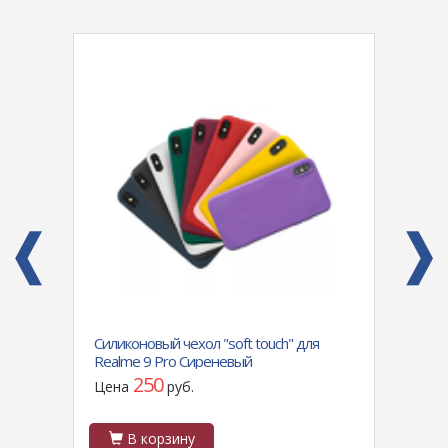
 1,
Силиконовый чехол "soft touch" для
Адапт
Realme 9 Pro Сиреневый
(5.5м
250
Цена
руб.
Цен
В корзину
В