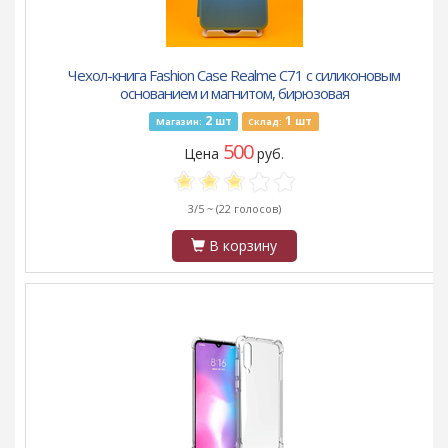
Чехол-книга Fashion Case Realme C71 с силиконовым
основанием и магнитом, бирюзовая
2
1
шт
шт
Магазин:
Склад:
500
Цена
руб.
3/5 ~
(22 голосов)
В корзину