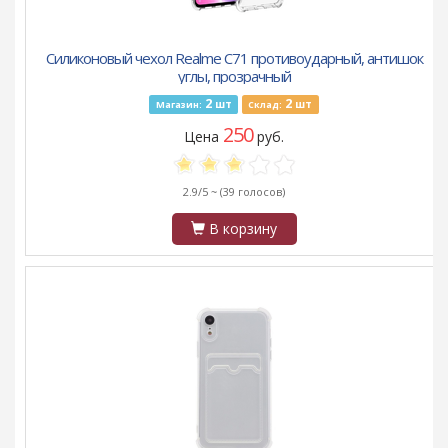
Силиконовый чехол Realme C71 противоударный, антишок
углы, прозрачный
2
2
шт
шт
Магазин:
Склад:
250
Цена
руб.
2.9/5 ~
(39 голосов)
В корзину