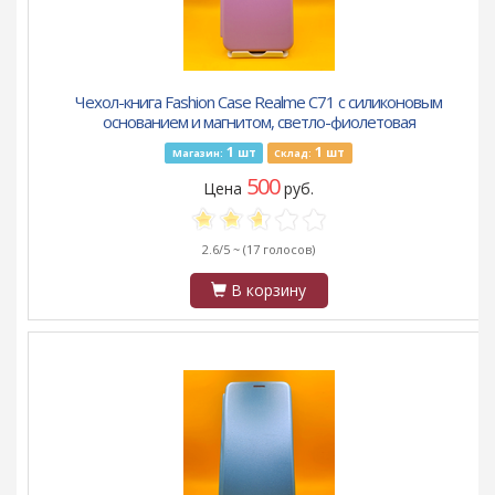
Чехол-книга Fashion Case Realme C71 с силиконовым
основанием и магнитом, светло-фиолетовая
1
1
шт
шт
Магазин:
Склад:
500
Цена
руб.
2.6/5 ~
(17 голосов)
В корзину