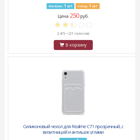
1
1
шт
шт
Магазин:
Склад:
250
Цена
руб.
2.4/5 ~
(21 голосов)
В корзину
Силиконовый чехол для Realme C71 прозрачный, с
визитницей и антишок углами