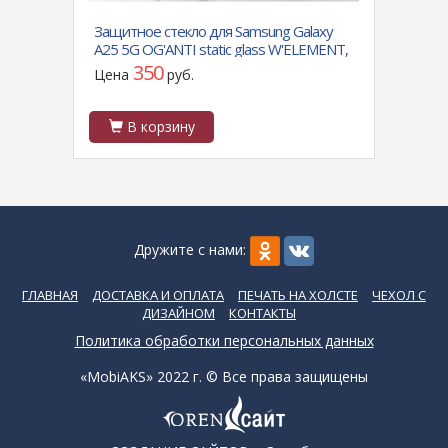
alaxy
Силиконовый чехол для Realme C35 Soft
Защ
LEMENT,
touch матовый без лого, темно-синий
201
(уд
320
Цена
руб.
Це
В корзину
Дружите с нами:
ГЛАВНАЯ
ДОСТАВКА И ОПЛАТА
ПЕЧАТЬ НА ХОЛСТЕ
ЧЕХОЛ С
ДИЗАЙНОМ
КОНТАКТЫ
Политика обработки персональных данных
«MobiAKS» 2022 г. © Все права защищены