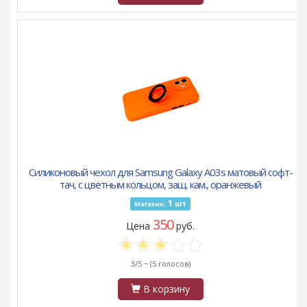
Силиконовый чехол для Samsung Galaxy A03s матовый софт-
тач, с цветным кольцом, защ. кам., оранжевый
1
шт
Магазин:
350
Цена
руб.
3/5 ~
(5 голосов)
В корзину