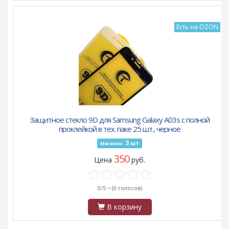
Есть на OZON
Защитное стекло 9D для Samsung Galaxy A03s с полной
проклейкой в тех. паке 25 шт., черное
3
шт
Магазин:
350
Цена
руб.
0/5 ~
(0 голосов)
В корзину