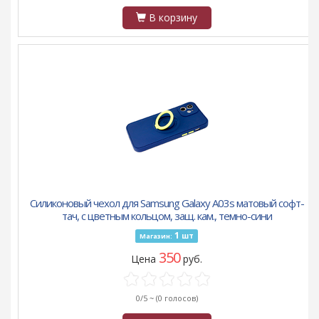
В корзину
Силиконовый чехол для Samsung Galaxy A03s матовый софт-
тач, с цветным кольцом, защ. кам., темно-сини
1
шт
Магазин:
350
Цена
руб.
0/5 ~
(0 голосов)