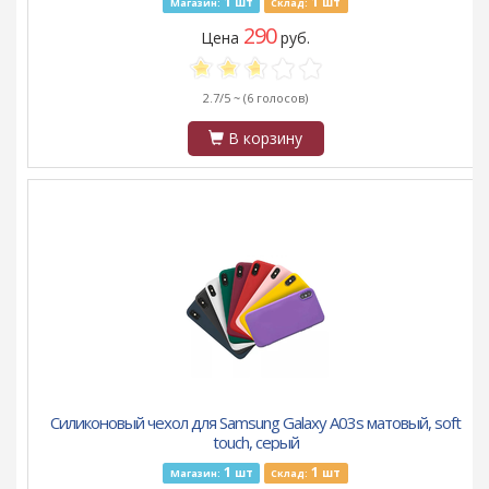
1
1
шт
шт
Магазин:
Склад:
290
Цена
руб.
2.7/5 ~
(6 голосов)
В корзину
Силиконовый чехол для Samsung Galaxy A03s матовый, soft
touch, серый
1
1
шт
шт
Магазин:
Склад: