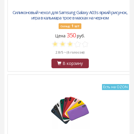
Силиконовый чехол для Samsung Galaxy A03s яркий рисунок,
игра в кальмара трое в масках на черном
1
шт
Склад:
350
Цена
руб.
2.8/5 ~
(6 голосов)
В корзину
Есть на OZON