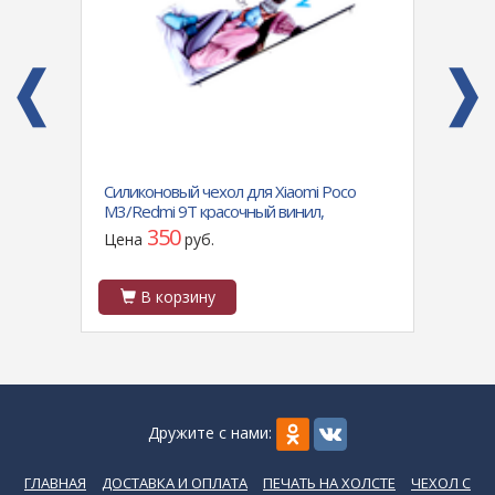
Силиконовый чехол для Xiaomi Poco
Силик
M3/Redmi 9T красочный винил,
M31 п
силиконовый борт, супер мам
перел
350
Цена
руб.
Цен
В корзину
В
Дружите с нами:
ГЛАВНАЯ
ДОСТАВКА И ОПЛАТА
ПЕЧАТЬ НА ХОЛСТЕ
ЧЕХОЛ С