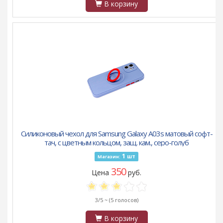
В корзину
Силиконовый чехол для Samsung Galaxy A03s матовый софт-
тач, с цветным кольцом, защ. кам., серо-голуб
1
шт
Магазин:
350
Цена
руб.
3/5 ~
(5 голосов)
В корзину