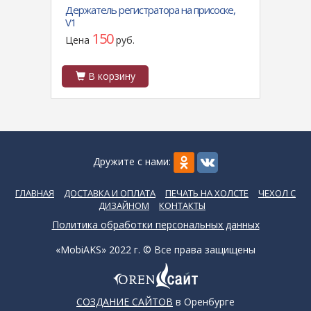
OTE
Держатель регистратора на присоске,
Футля
е
V1
(фиол
150
Цена
руб.
Цен
В корзину
В
Дружите с нами:
ГЛАВНАЯ
ДОСТАВКА И ОПЛАТА
ПЕЧАТЬ НА ХОЛСТЕ
ЧЕХОЛ С
ДИЗАЙНОМ
КОНТАКТЫ
Политика обработки персональных данных
«MobiAKS» 2022 г. © Все права защищены
СОЗДАНИЕ САЙТОВ
в Оренбурге