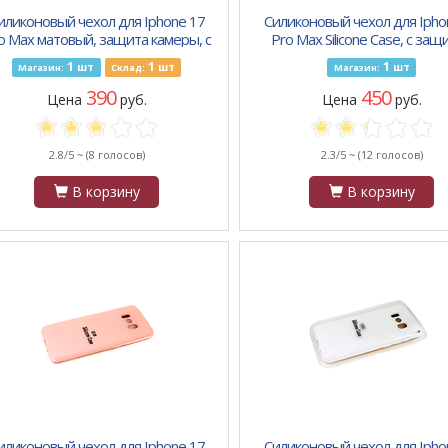
иликоновый чехол для Iphone 17
Силиконовый чехол для Ipho
o Max матовый, защита камеры, с
Pro Max Silicone Case, с защ
рисунком, зеленые цветы
камеры, с логотипом, хак
1
1
1
шт
шт
шт
Магазин:
Склад:
Магазин:
390
450
Цена
руб.
Цена
руб.
2.8/5 ~
(8 голосов)
2.3/5 ~
(12 голосов)
В корзину
В корзину
иликоновый чехол для Iphone 17
Силиконовый чехол для Ipho