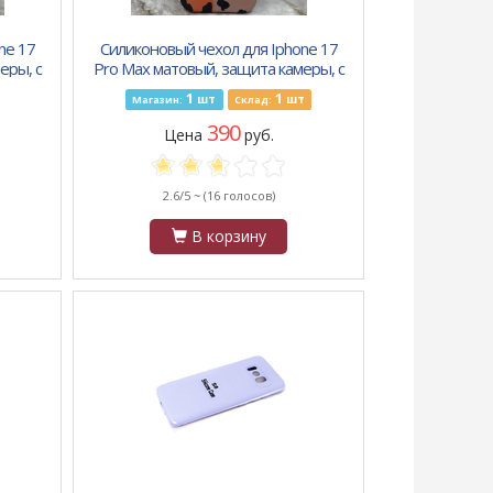
ne 17
Силиконовый чехол для Iphone 17
еры, с
Pro Max матовый, защита камеры, с
тики
рисунком, разноцветный леопард
1
1
шт
шт
Магазин:
Склад:
390
Цена
руб.
2.6/5 ~
(16 голосов)
В корзину