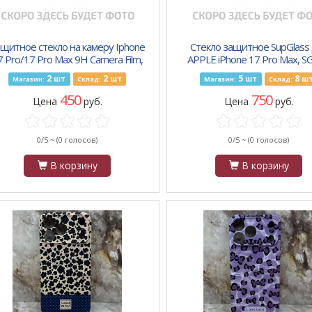
щитное стекло на камеру Iphone
Стекло защитное SupGlass
7 Pro/17 Pro Max 9H Camera Film,
APPLE iPhone 17 Pro Max, SG
металлическое, оранжевый
Privacy, цвет: прозрачны
2
2
5
8
шт
шт
шт
ш
Магазин:
Склад:
Магазин:
Склад:
450
750
Цена
руб.
Цена
руб.
0/5 ~
(0 голосов)
0/5 ~
(0 голосов)
В корзину
В корзину