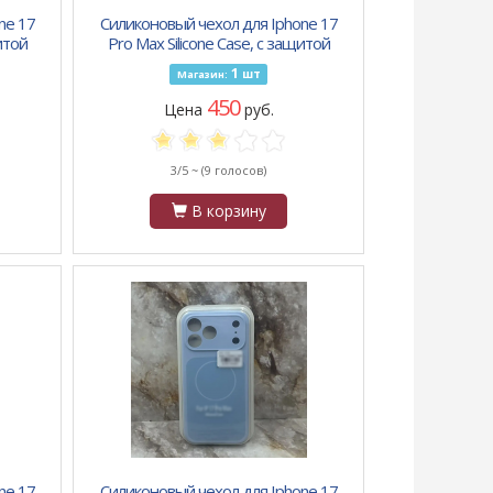
ne 17
Силиконовый чехол для Iphone 17
итой
Pro Max Silicone Case, с защитой
и
камеры, с логотипом, сиреневый
1
шт
Магазин:
450
Цена
руб.
3/5 ~
(9 голосов)
В корзину
ne 17
Силиконовый чехол для Iphone 17