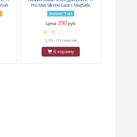
итой
Pro Max Silicone Case с MagSafe,
ый
защита камеры, голубой
1
т
шт
Магазин:
390
Цена
руб.
2.1/5 ~
(15 голосов)
В корзину