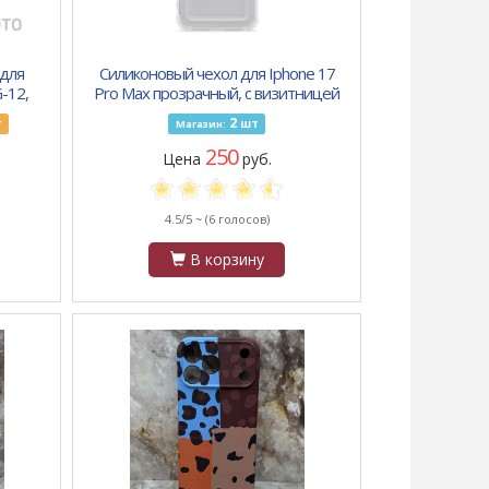
 для
Силиконовый чехол для Iphone 17
-12,
Pro Max прозрачный, с визитницей
й
и антишок углами
2
т
шт
Магазин:
250
Цена
руб.
4.5/5 ~
(6 голосов)
В корзину