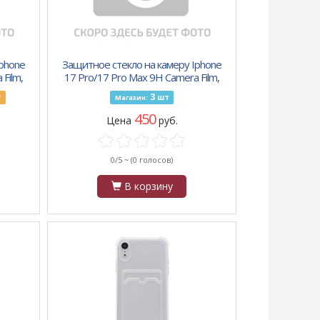
Iphone
Защитное стекло на камеру Iphone
Film,
17 Pro/17 Pro Max 9H Camera Film,
ний
металлическое, серебро
3
т
шт
Магазин:
450
Цена
руб.
0/5 ~
(0 голосов)
В корзину