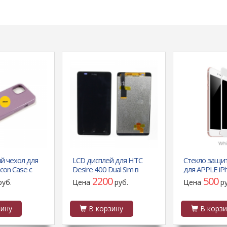
й чехол для
LCD дисплей для HTC
Стекло защ
icon Case с
Desire 400 Dual Sim в
для APPLE iPh
 закрытый
сборе с тачскрином LP
Flash attach, 0
2200
500
руб.
Цена
руб.
Цена
р
той камеры,
глянцевое, б
й
ину
В корзину
В корзи