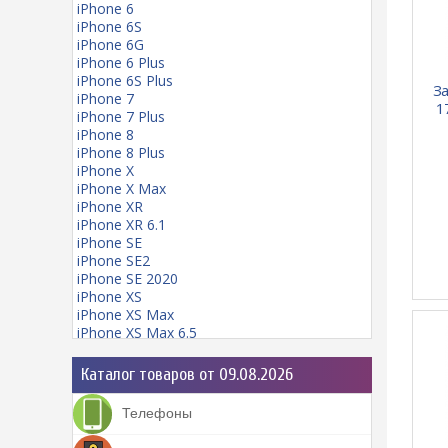
iPhone 6
iPhone 6S
iPhone 6G
iPhone 6 Plus
iPhone 6S Plus
За
iPhone 7
1
iPhone 7 Plus
iPhone 8
iPhone 8 Plus
iPhone X
iPhone X Max
iPhone XR
iPhone XR 6.1
iPhone SE
iPhone SE2
iPhone SE 2020
iPhone XS
iPhone XS Max
iPhone XS Max 6.5
iPhone 11
iPhone 11 mini
Каталог товаров от 09.08.2026
iPhone 11 Pro
iPhone 11 Pro Max
Телефоны
iPhone 12
iPhone 12 Pro