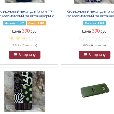
иликоновый чехол для Iphone 17
Силиконовый чехол для Ipho
o Max матовый, защита камеры, с
Pro Max матовый, защита кам
рисунком, черные цветы на
рисунком, фиолетовые бан
1
1
1
шт
шт
шт
Магазин:
Склад:
Магазин:
бежевом
390
390
Цена
руб.
Цена
руб.
2.7/5 ~
(6 голосов)
0/5 ~
(0 голосов)
В корзину
В корзину