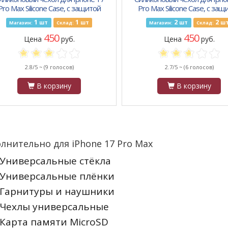
Pro Max Silicone Case, с защитой
Pro Max Silicone Case, с защ
камеры, с логотипом, розовый
камеры, с логотипом, бел
1
1
2
2
шт
шт
шт
ш
Магазин:
Склад:
Магазин:
Склад:
450
450
Цена
руб.
Цена
руб.
2.8/5 ~
(9 голосов)
2.7/5 ~
(6 голосов)
В корзину
В корзину
лнительно для iPhone 17 Pro Max
Универсальные стёкла
Универсальные плёнки
Гарнитуры и наушники
Чехлы универсальные
Карта памяти MicroSD