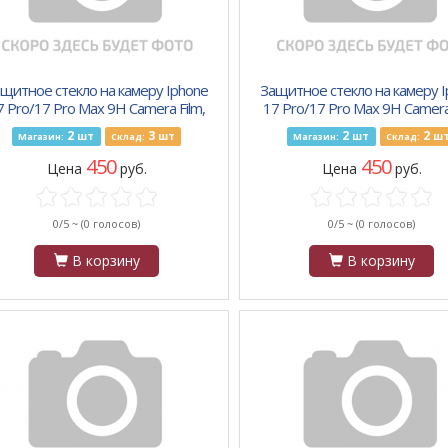
щитное стекло на камеру Iphone
Защитное стекло на камеру 
7 Pro/17 Pro Max 9H Camera Film,
17 Pro/17 Pro Max 9H Camera 
металлическое, черный
металлическое, темно-си
2
3
2
2
шт
шт
шт
ш
Магазин:
Склад:
Магазин:
Склад:
450
450
Цена
руб.
Цена
руб.
0/5 ~
(0 голосов)
0/5 ~
(0 голосов)
В корзину
В корзину