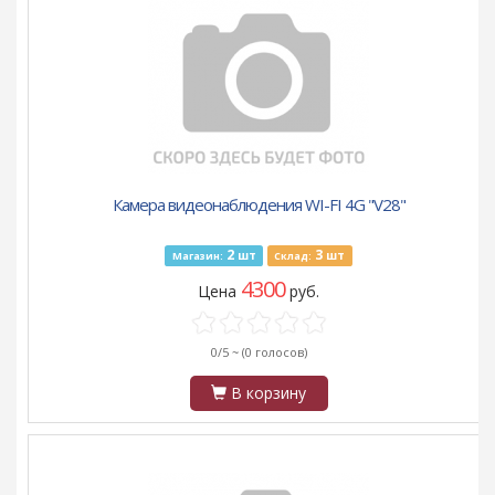
Камера видеонаблюдения WI-FI 4G "V28"
2
3
шт
шт
Магазин:
Склад:
4300
Цена
руб.
0/5 ~
(0 голосов)
В корзину