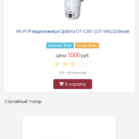
WI-FI IP видеокамера Орбита OT-С381 (OT-VNI22) Белая
2
3
шт
шт
Магазин:
Склад:
5500
Цена
руб.
3/5 ~
(4 голосов)
В корзину
Случайный товар