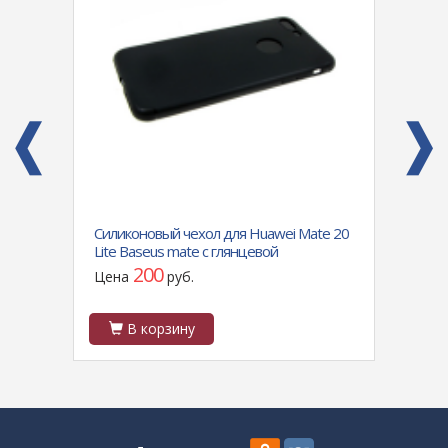
Силиконовый чехол для Huawei Mate 20
Силик
еленая
Lite Baseus mate с глянцевой
(6.7) 
окантовкой, черное
камер
200
Цена
руб.
Цен
В корзину
В