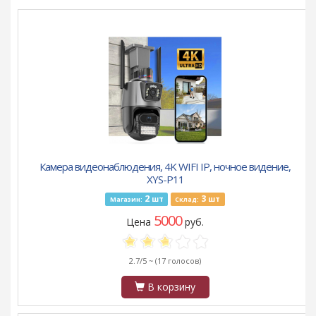
Камера видеонаблюдения, 4K WIFI IP, ночное видение,
XYS-P11
2
3
шт
шт
Магазин:
Склад:
5000
Цена
руб.
2.7/5 ~
(17 голосов)
В корзину