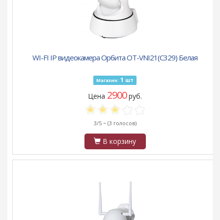
WI-FI IP видеокамера Орбита OT-VNI21(С329) Белая
1
шт
Магазин:
2900
Цена
руб.
3/5 ~
(3 голосов)
В корзину