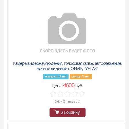
Камера видеонаблюдения, голосовая связь, автослежение,
ночное видение с ONVIF, "YH-A3"
2
1
шт
шт
Магазин:
Склад:
4600
Цена
руб.
0/5 ~
(0 голосов)
В корзину