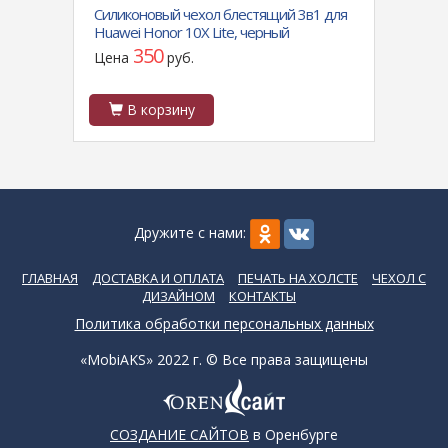
e 17 с
Силиконовый чехол блестящий 3в1 для
Чехол
нутри,
Huawei Honor 10X Lite, черный
Galax
магни
350
Цена
руб.
Цен
В корзину
В
Дружите с нами:
ГЛАВНАЯ
ДОСТАВКА И ОПЛАТА
ПЕЧАТЬ НА ХОЛСТЕ
ЧЕХОЛ С
ДИЗАЙНОМ
КОНТАКТЫ
Политика обработки персональных данных
«MobiAKS» 2022 г. © Все права защищены
СОЗДАНИЕ САЙТОВ
в Оренбурге