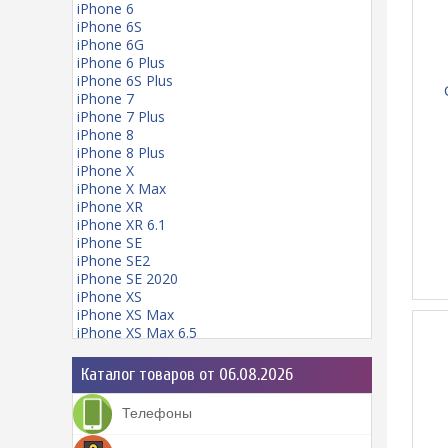
iPhone 6
iPhone 6S
iPhone 6G
iPhone 6 Plus
iPhone 6S Plus
iPhone 7
iPhone 7 Plus
iPhone 8
iPhone 8 Plus
iPhone X
iPhone X Max
iPhone XR
iPhone XR 6.1
iPhone SE
iPhone SE2
iPhone SE 2020
iPhone XS
iPhone XS Max
iPhone XS Max 6.5
iPhone 11
iPhone 11 mini
Каталог товаров от 06.08.2026
iPhone 11 Pro
iPhone 11 Pro Max
Телефоны
iPhone 12
iPhone 12 Pro