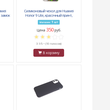
awei
Силиконовый чехол для Huawei
, замок
Honor 9 Lite, красочный принт,
белые и красные ромашки
1
шт
Магазин:
350
Цена
руб.
3.1/5 ~
(10 голосов)
В корзину