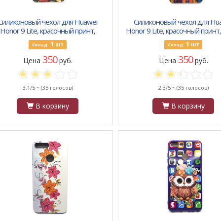
Силиконовый чехол для Huawei
Силиконовый чехол для Hu
Honor 9 Lite, красочный принт,
Honor 9 Lite, красочный принт
красные и желтые розы
и бабочки
1
1
шт
шт
Склад:
Склад:
350
350
Цена
руб.
Цена
руб.
3.1/5 ~
(35 голосов)
2.3/5 ~
(35 голосов)
В корзину
В корзину