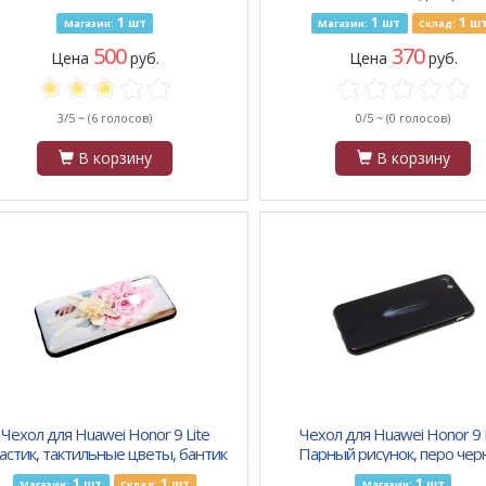
снованием и магнитом, золотой
1
1
1
шт
шт
ш
Магазин:
Магазин:
Склад:
500
370
Цена
руб.
Цена
руб.
3/5 ~
(6 голосов)
0/5 ~
(0 голосов)
В корзину
В корзину
Чехол для Huawei Honor 9 Lite
Чехол для Huawei Honor 9 L
астик, тактильные цветы, бантик
Парный рисунок, перо чер
1
1
1
шт
шт
шт
Магазин:
Склад:
Магазин: