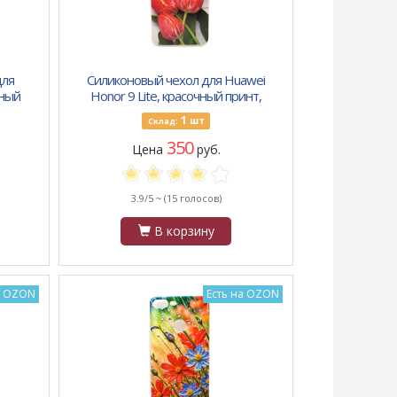
для
Силиконовый чехол для Huawei
чный
Honor 9 Lite, красочный принт,
чками,
цветы тюльпаны
1
шт
Склад:
350
Цена
руб.
3.9/5 ~
(15 голосов)
В корзину
а OZON
Есть на OZON