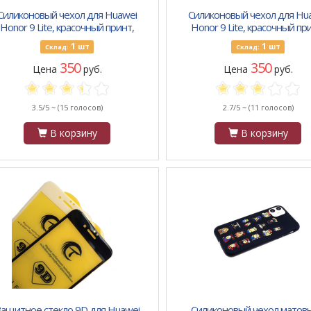
Силиконовый чехол для Huawei
Силиконовый чехол для Hu
Honor 9 Lite, красочный принт,
Honor 9 Lite, красочный пр
цветочки на белом
иконки и сова на синем
1
1
шт
шт
Склад:
Склад:
350
350
Цена
руб.
Цена
руб.
3.5/5 ~
(15 голосов)
2.7/5 ~
(11 голосов)
В корзину
В корзину
ащитное стекло 9D для Huawei
Силиконовый чехол матовы