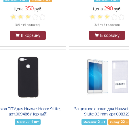
350
290
Цена
руб.
Цена
руб.
3/5 ~
(5 голосов)
3/5 ~
(5 голосов)
В корзину
В корзину
хол ТПУ для Huawei Honor 9 Lite,
Защитное стекло для Huawei
арт.009486 (Черный)
9 Lite 0.3 mm, арт.00832
1
2
22
шт
шт
ш
Магазин:
Магазин:
Склад: