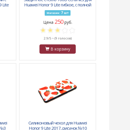
 Lite
Huawei Honor 9 Lite гибкое, с полной
проклейкой в тех. уп., черное
7
шт
Магазин:
250
Цена
руб.
2.9/5 ~
(9 голосов)
В корзину
awei
Силиконовый чехол для Huawei
 №3
Honor 9 Lite 2017, рисунок №10