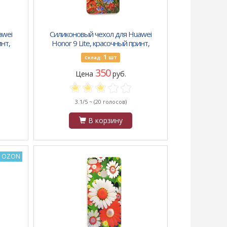
awei
Силиконовый чехол для Huawei
инт,
Honor 9 Lite, красочный принт,
красные и синие цветочки под
1
шт
Склад:
дождем
350
Цена
руб.
3.1/5 ~
(20 голосов)
В корзину
а OZON