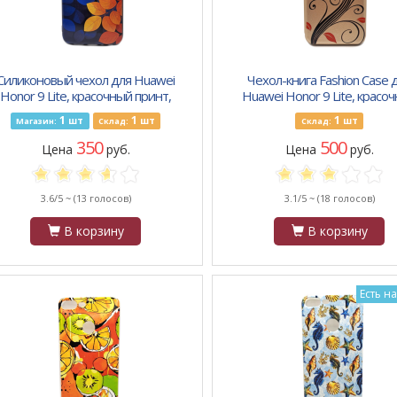
Силиконовый чехол для Huawei
Чехол-книга Fashion Case 
Honor 9 Lite, красочный принт,
Huawei Honor 9 Lite, красо
оранжевые и синие листья
принт, узор с красными листо
1
1
1
шт
шт
шт
Магазин:
Склад:
Склад:
золот
350
500
Цена
руб.
Цена
руб.
3.6/5 ~
(13 голосов)
3.1/5 ~
(18 голосов)
В корзину
В корзину
Есть н