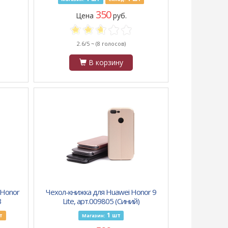
350
Цена
руб.
2.6/5 ~
(8 голосов)
В корзину
 Honor
Чехол-книжка для Huawei Honor 9
3
Lite, арт.009805 (Синий)
1
т
шт
Магазин: