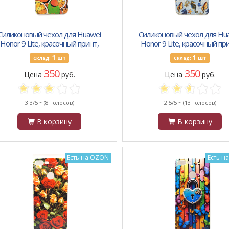
Силиконовый чехол для Huawei
Силиконовый чехол для Hu
Honor 9 Lite, красочный принт,
Honor 9 Lite, красочный пр
рисунок дольки фруктов
морские коньки
1
1
шт
шт
Склад:
Склад:
350
350
Цена
руб.
Цена
руб.
3.3/5 ~
(8 голосов)
2.5/5 ~
(13 голосов)
В корзину
В корзину
Есть на OZON
Есть н