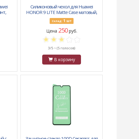
awei
Силиконовый чехол для Huawei
инт,
HONOR 9 LITE Matte Case матовый,
черный
1
шт
Склад:
250
Цена
руб.
3/5 ~
(5 голосов)
В корзину
й с
Защитное стекло 100D Ceramics для