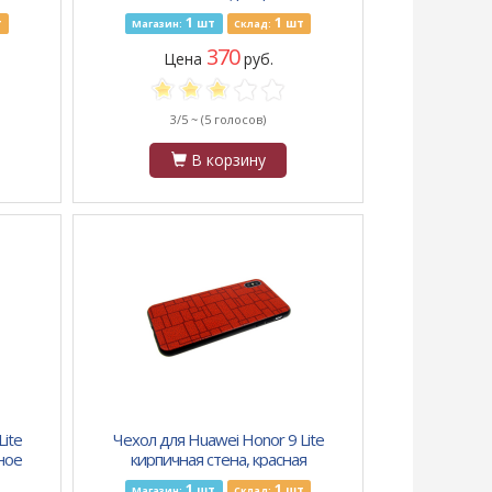
1
1
т
шт
шт
Магазин:
Склад:
370
Цена
руб.
3/5 ~
(5 голосов)
В корзину
ite
Чехол для Huawei Honor 9 Lite
ное
кирпичная стена, красная
1
1
шт
шт
Магазин:
Склад: