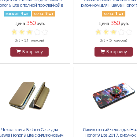
nor 9 Lite с полной проклейкой в
рисунком для Huawei Honor 9
тех. паке 25 шт., черное
"Миньоны",
4
9
1
шт
шт
шт
Магазин:
Склад:
Склад:
350
350
Цена
руб.
Цена
руб.
3/5 ~
(21 голосов)
3/5 ~
(5 голосов)
В корзину
В корзину
Чехол-книга Fashion Case для
Силиконовый чехол для Hu
awei Honor 9 Lite с силиконовым
Honor 9 Lite 2017, рисунок