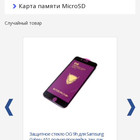
Карта памяти MicroSD
Случайный товар
A320F
Защитное стекло OG 9h для Samsung
Силик
и,
Galaxy A51 полная проклейка, тех. пак.,
Note 