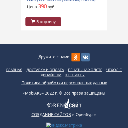
25шт в пачке черное
котик
390
Цена
руб.
Цен
В корзину
В
Дружите с нами:
ГЛАВНАЯ
ДОСТАВКА И ОПЛАТА
ПЕЧАТЬ НА ХОЛСТЕ
ЧЕХОЛ С
ДИЗАЙНОМ
КОНТАКТЫ
Политика обработки персональных данных
«MobiAKS» 2022 г. © Все права защищены
СОЗДАНИЕ САЙТОВ
в Оренбурге