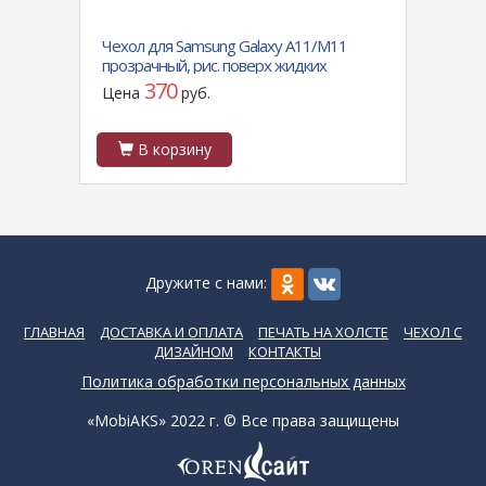
alaxy
Чехол для Samsung Galaxy A11/M11
Чехол
прозрачный, рис. поверх жидких
2019 
блесток, соты
фосфо
370
Цена
руб.
Цен
В корзину
В
Дружите с нами:
ГЛАВНАЯ
ДОСТАВКА И ОПЛАТА
ПЕЧАТЬ НА ХОЛСТЕ
ЧЕХОЛ С
ДИЗАЙНОМ
КОНТАКТЫ
Политика обработки персональных данных
«MobiAKS» 2022 г. © Все права защищены