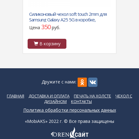
 535
Силиконовый чехол soft touch 2mm для
Силик
Samsung Galaxy A25 5G в коробке,
Samsu
красный
350
Цена
руб.
Цен
В корзину
В
Дружите с нами:
ГЛАВНАЯ
ДОСТАВКА И ОПЛАТА
ПЕЧАТЬ НА ХОЛСТЕ
ЧЕХОЛ С
ДИЗАЙНОМ
КОНТАКТЫ
Политика обработки персональных данных
«MobiAKS» 2022 г. © Все права защищены