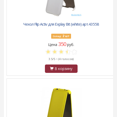
Чехол Flip Activ для Explay Bit (white) арт.43558
2
шт
Склад:
350
Цена
руб.
3.5/5 ~
(4 голосов)
В корзину