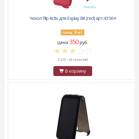
Чехол Flip Activ для Explay Bit (red) арт.43564
2
шт
Склад:
350
Цена
руб.
3.2/5 ~
(6 голосов)
В корзину