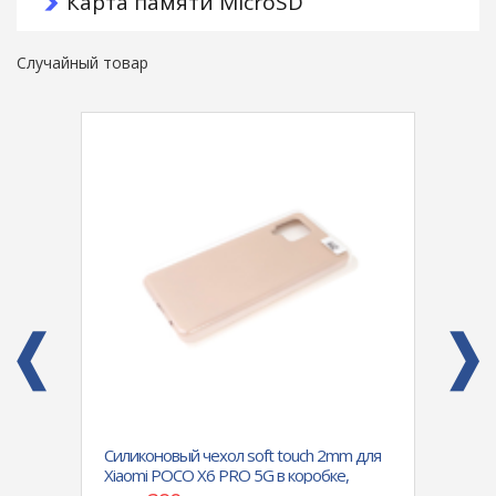
Карта памяти MicroSD
Случайный товар
mi 8
Силиконовый чехол soft touch 2mm для
Защит
желтый
Xiaomi POCO X6 PRO 5G в коробке,
экран
молочный