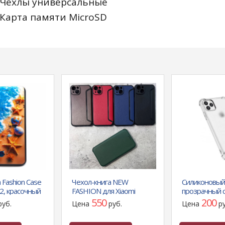
Чехлы универсальные
Карта памяти MicroSD
 Fashion Case
Чехол-книга NEW
Силиконовый
12, красочный
FASHION для Xiaomi
прозрачный 
ляже рис. №3,
Redmi Note 13 4G
усиленными 
550
200
руб.
Цена
руб.
Цена
р
силиконовое основание,
1.5 для Samsu
с магнитом, красная
A34