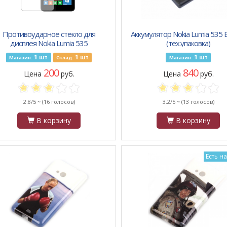
Противоударное стекло для
Аккумулятор Nokia Lumia 535 
дисплея Nokia Lumia 535
(тех.упаковка)
1
1
1
шт
шт
шт
Магазин:
Склад:
Магазин:
200
840
Цена
руб.
Цена
руб.
2.8/5 ~
(16 голосов)
3.2/5 ~
(13 голосов)
В корзину
В корзину
Есть н