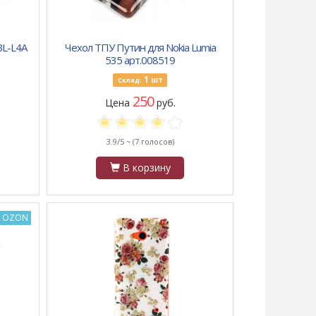
BL-L4A
Чехол ТПУ Путин для Nokia Lumia
535 арт.008519
1
шт
Склад:
250
Цена
руб.
3.9/5 ~
(7 голосов)
В корзину
а OZON