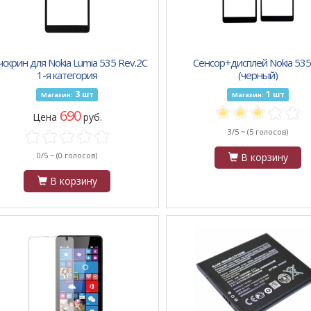
чскрин для Nokia Lumia 535 Rev.2C
Сенсор+дисплей Nokia 535
1-я категория
(черный)
3
1
шт
шт
Магазин:
Магазин:
690
Цена
руб.
3/5 ~
(5 голосов)
0/5 ~
(0 голосов)
В корзину
В корзину