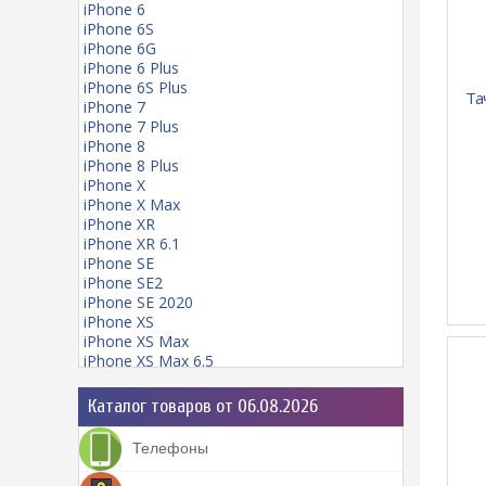
iPhone 6
iPhone 6S
iPhone 6G
iPhone 6 Plus
iPhone 6S Plus
Та
iPhone 7
iPhone 7 Plus
iPhone 8
iPhone 8 Plus
iPhone X
iPhone X Max
iPhone XR
iPhone XR 6.1
iPhone SE
iPhone SE2
iPhone SE 2020
iPhone XS
iPhone XS Max
iPhone XS Max 6.5
iPhone 11
iPhone 11 mini
Каталог товаров от 06.08.2026
iPhone 11 Pro
iPhone 11 Pro Max
Телефоны
iPhone 12
iPhone 12 Pro