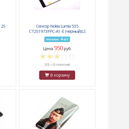
 2S
Сенсор Nokia Lumia 535
CT2S1973FPC-A1-E (черный)LS
4
шт
Магазин:
950
Цена
руб.
3/5 ~
(5 голосов)
В корзину