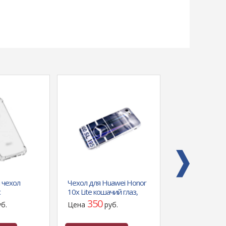
 чехол
Чехол для Huawei Honor
Аккумулятор 
с
10x Lite кошачий глаз,
Borofone BJ33B
углами TPU
красочный рисунок, SL
30000mAh, цве
350
2250
уб.
Цена
руб.
Цена
р
ng Galaxy
1957