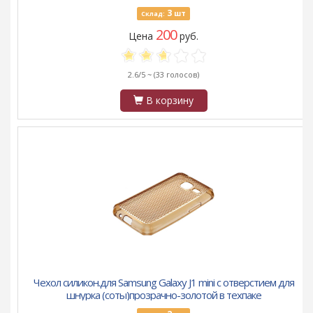
3
шт
Склад:
200
Цена
руб.
2.6/5 ~
(33 голосов)
В корзину
Чехол силикон.для Samsung Galaxy J1 mini с отверстием для
шнурка (соты)прозрачно-золотой в техпаке