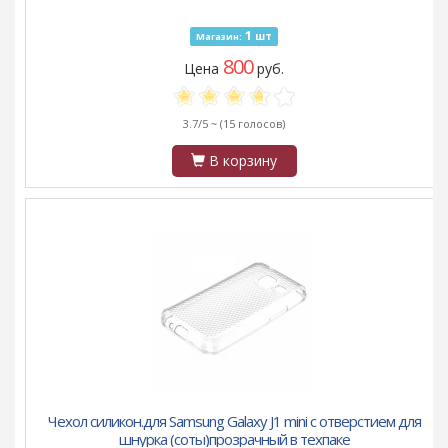
1
шт
Магазин:
800
Цена
руб.
3.7/5 ~
(15 голосов)
В корзину
Чехол силикон.для Samsung Galaxy J1 mini с отверстием для
шнурка (соты)прозрачный в техпаке