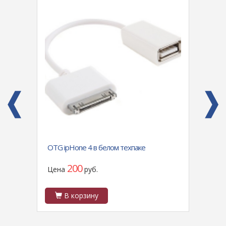
alaxy
OTG ipHone 4 в белом техпаке
Защит
e,
полны
200
Цена
руб.
Цен
В корзину
В