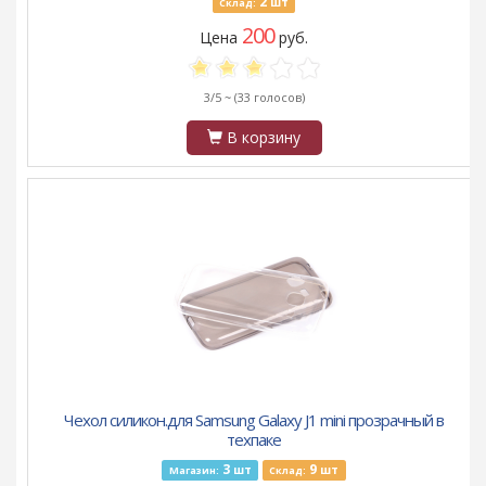
2
шт
Склад:
200
Цена
руб.
3/5 ~
(33 голосов)
В корзину
Чехол силикон.для Samsung Galaxy J1 mini прозрачный в
техпаке
3
9
шт
шт
Магазин:
Склад: