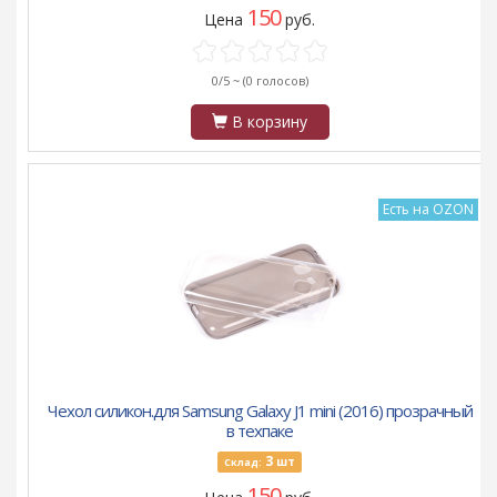
150
Цена
руб.
0/5 ~
(0 голосов)
В корзину
Есть на OZON
Чехол силикон.для Samsung Galaxy J1 mini (2016) прозрачный
в техпаке
3
шт
Склад:
150