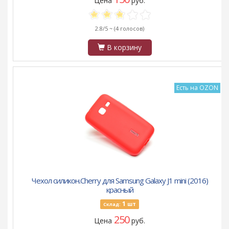
Цена
руб.
2.8/5 ~
(4 голосов)
В корзину
Есть на OZON
Чехол силикон.Cherry для Samsung Galaxy J1 mini (2016)
красный
1
шт
Склад:
250
Цена
руб.