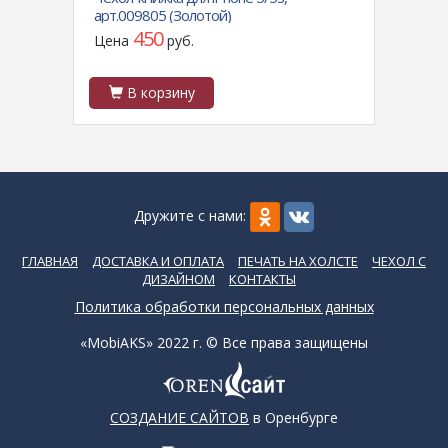
арт.009805 (Золотой)
прозр
блест
450
Цена
руб.
Цен
В корзину
В
Дружите с нами:
ГЛАВНАЯ
ДОСТАВКА И ОПЛАТА
ПЕЧАТЬ НА ХОЛСТЕ
ЧЕХОЛ С
ДИЗАЙНОМ
КОНТАКТЫ
Политика обработки персональных данных
«MobiAKS» 2022 г. © Все права защищены
СОЗДАНИЕ САЙТОВ
в Оренбурге