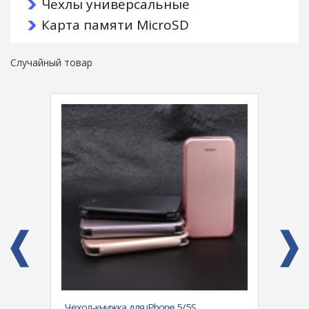
Чехлы универсальные
Карта памяти MicroSD
Случайный товар
онкий
Чехол-книжка для iPhone 5/5S,
Чехол