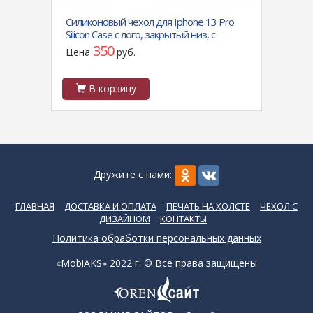
alaxy
Силиконовый чехол для Iphone 13 Pro
Чехол
 Tik
Silicon Case с лого, закрытый низ, с
песоч
защитой камеры, мятный
350
Цена
руб.
Цен
В корзину
В
Дружите с нами:
ГЛАВНАЯ
ДОСТАВКА И ОПЛАТА
ПЕЧАТЬ НА ХОЛСТЕ
ЧЕХОЛ С
ДИЗАЙНОМ
КОНТАКТЫ
Политика обработки персональных данных
«MobiAKS» 2022 г. © Все права защищены