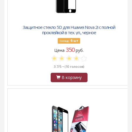
Защитное стекло 5D для Huawei Nova 2i с полной
проклейкой в тех. уп., черное
6
шт
Склад:
350
Цена
руб.
3.7/5 ~
(10 голосов)
В корзину