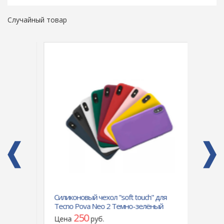
Случайный товар
one 7
Силиконовый чехол "soft touch" для
Чехол
Tecno Pova Neo 2 Темно-зелёный
Spark
250
Цена
руб.
Цен