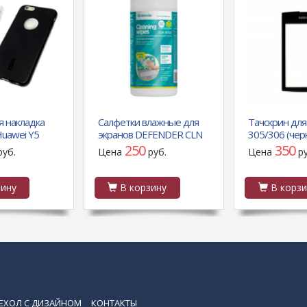
я накладка
Салфетки влажные для
Тачскрин для
Huawei Y5
экранов DEFENDER CLN
305/306 (че
й
30322
250
350
руб.
Цена
руб.
Цена
р
ину
В корзину
В корзи
ЕХОЛ С ДИЗАЙНОМ
КОНТАКТЫ