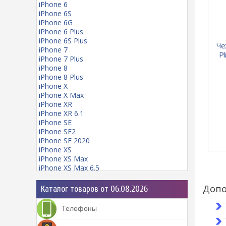
iPhone 6
iPhone 6S
iPhone 6G
iPhone 6 Plus
iPhone 6S Plus
Че
iPhone 7
Pl
iPhone 7 Plus
iPhone 8
iPhone 8 Plus
iPhone X
iPhone X Max
iPhone XR
iPhone XR 6.1
iPhone SE
iPhone SE2
iPhone SE 2020
iPhone XS
iPhone XS Max
iPhone XS Max 6.5
iPhone 11
iPhone 11 mini
Допо
Каталог товаров от 06.08.2026
iPhone 11 Pro
iPhone 11 Pro Max
Телефоны
iPhone 12
iPhone 12 Pro