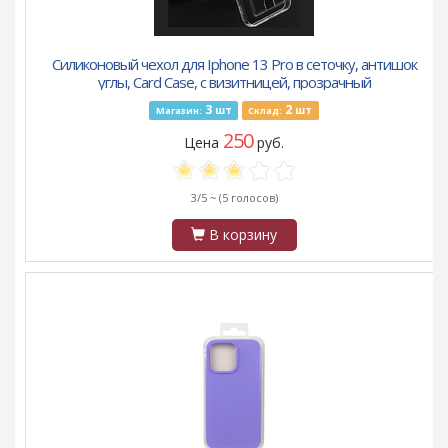
Силиконовый чехол для Iphone 13 Pro в сеточку, антишок
углы, Card Case, с визитницей, прозрачный
3
2
шт
шт
Магазин:
Склад:
250
Цена
руб.
3/5 ~
(5 голосов)
В корзину