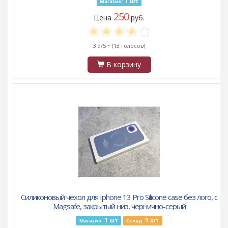
1
шт
Магазин:
250
Цена
руб.
3.9/5 ~
(13 голосов)
В корзину
Силиконовый чехол для Iphone 13 Pro Silicone case без лого, с
Magsafe, закрытый низ, чернично-серый
1
1
шт
шт
Магазин:
Склад: