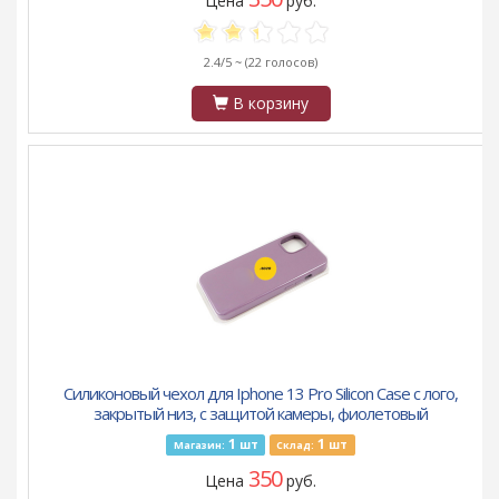
Цена
руб.
2.4/5 ~
(22 голосов)
В корзину
Силиконовый чехол для Iphone 13 Pro Silicon Case с лого,
закрытый низ, с защитой камеры, фиолетовый
1
1
шт
шт
Магазин:
Склад:
350
Цена
руб.