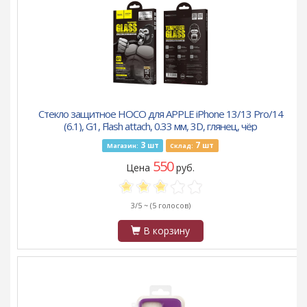
Стекло защитное HOCO для APPLE iPhone 13/13 Pro/14
(6.1), G1, Flash attach, 0.33 мм, 3D, глянец, чёр
3
7
шт
шт
Магазин:
Склад:
550
Цена
руб.
3/5 ~
(5 голосов)
В корзину