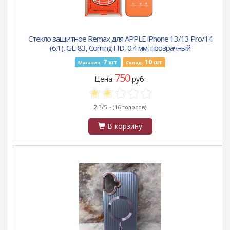
Стекло защитное Remax для APPLE iPhone 13/13 Pro/14
(6.1), GL-83, Corning HD, 0.4 мм, прозрачный
7
10
шт
шт
Магазин:
Склад:
750
Цена
руб.
2.3/5 ~
(16 голосов)
В корзину