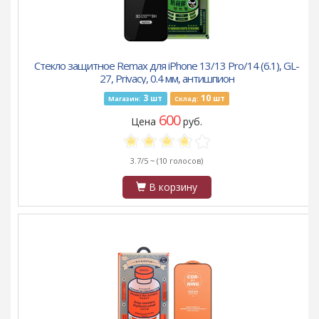
Стекло защитное Remax для iPhone 13/13 Pro/14 (6.1), GL-
27, Privacy, 0.4 мм, антишпион
3
10
шт
шт
Магазин:
Склад:
600
Цена
руб.
3.7/5 ~
(10 голосов)
В корзину