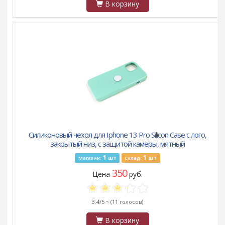
В корзину
Силиконовый чехол для Iphone 13 Pro Silicon Case с лого,
закрытый низ, с защитой камеры, мятный
1
1
шт
шт
Магазин:
Склад:
350
Цена
руб.
3.4/5 ~
(11 голосов)
В корзину