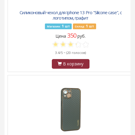
Силиконовый чехол для Iphone 13 Pro "Silicone case", с
логотипом, графит
1
1
шт
шт
Магазин:
Склад:
350
Цена
руб.
3.4/5 ~
(20 голосов)
В корзину