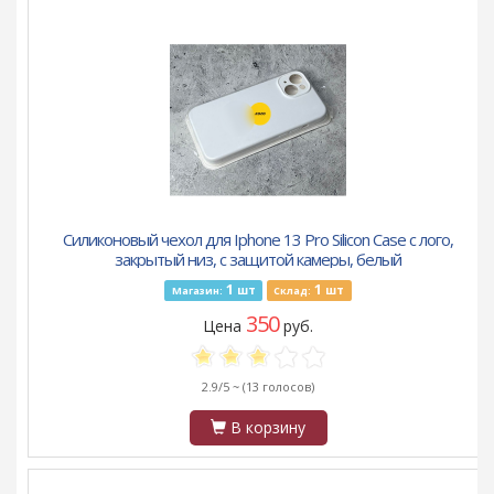
Силиконовый чехол для Iphone 13 Pro Silicon Case с лого,
закрытый низ, с защитой камеры, белый
1
1
шт
шт
Магазин:
Склад:
350
Цена
руб.
2.9/5 ~
(13 голосов)
В корзину