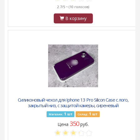
2.7/5 ~
(10 голосов)
В корзину
Силиконовый чехол для Iphone 13 Pro Silicon Case с лого,
закрытый низ, с защитой камеры, сиреневый
1
1
шт
шт
Магазин:
Склад:
350
Цена
руб.