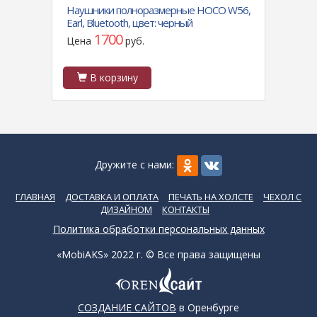
ый с
Наушники полноразмерные HOCO W56,
Силик
товая
Earl, Bluetooth, цвет: черный
Silico
touch
1700
Цена
руб.
Цен
В корзину
В
Дружите с нами:
ГЛАВНАЯ
ДОСТАВКА И ОПЛАТА
ПЕЧАТЬ НА ХОЛСТЕ
ЧЕХОЛ С
ДИЗАЙНОМ
КОНТАКТЫ
Политика обработки персональных данных
«MobiAKS» 2022 г. © Все права защищены
СОЗДАНИЕ САЙТОВ
в Оренбурге