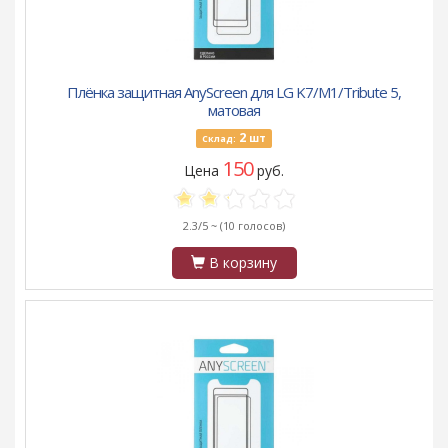
Плёнка защитная AnyScreen для LG K7/M1/Tribute 5,
матовая
2
шт
Склад:
150
Цена
руб.
2.3/5 ~
(10 голосов)
В корзину