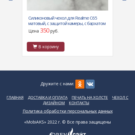
7)-
Силиконовый чехол для Realme C65
Силик
матовый, с защитой камеры, с бархатом
сеточ
внутри, черный
с виз
350
Цена
руб.
Цен
В корзину
В
Дружите с нами:
ГЛАВНАЯ
ДОСТАВКА И ОПЛАТА
ПЕЧАТЬ НА ХОЛСТЕ
ЧЕХОЛ С
ДИЗАЙНОМ
КОНТАКТЫ
Политика обработки персональных данных
«MobiAKS» 2022 г. © Все права защищены