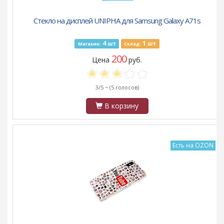
Стекло на дисплей UNIPHA для Samsung Galaxy A71s
4
1
шт
шт
Магазин:
Склад:
200
Цена
руб.
3/5 ~
(5 голосов)
В корзину
Есть на OZON