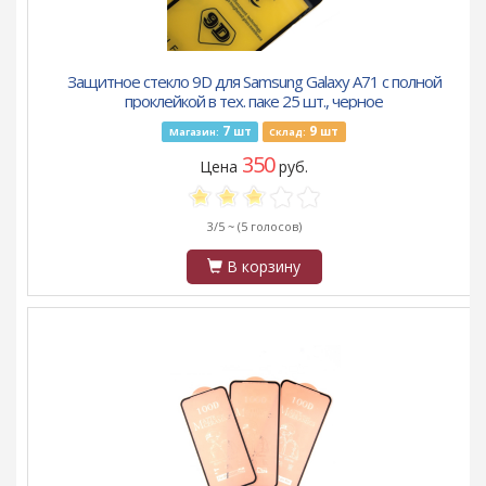
Защитное стекло 9D для Samsung Galaxy A71 с полной
проклейкой в тех. паке 25 шт., черное
7
9
шт
шт
Магазин:
Склад:
350
Цена
руб.
3/5 ~
(5 голосов)
В корзину