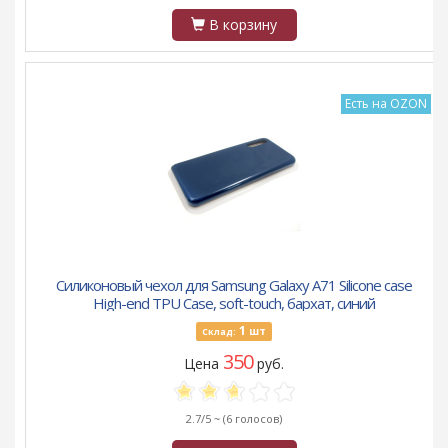
В корзину
Есть на OZON
Силиконовый чехол для Samsung Galaxy A71 Silicone case
High-end TPU Case, soft-touch, бархат, синий
1
шт
Склад:
350
Цена
руб.
2.7/5 ~
(6 голосов)