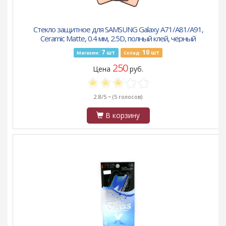
Стекло защитное для SAMSUNG Galaxy A71/A81/A91,
Ceramic Matte, 0.4 мм, 2.5D, полный клей, чёрный
7
10
шт
шт
Магазин:
Склад:
250
Цена
руб.
2.8/5 ~
(5 голосов)
В корзину