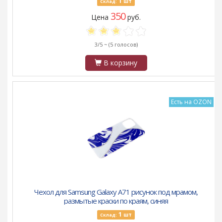
1
шт
Склад:
350
Цена
руб.
3/5 ~
(5 голосов)
В корзину
Есть на OZON
Чехол для Samsung Galaxy A71 рисунок под мрамом,
размытые краски по краям, синяя
1
шт
Склад: