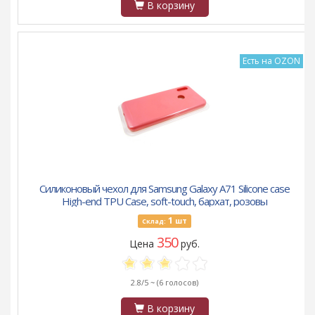
В корзину
Есть на OZON
Силиконовый чехол для Samsung Galaxy A71 Silicone case
High-end TPU Case, soft-touch, бархат, розовы
1
шт
Склад:
350
Цена
руб.
2.8/5 ~
(6 голосов)
В корзину