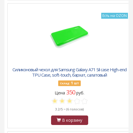
Есть на OZON
Силиконовый чехол для Samsung Galaxy A71 Sil case High-end
TPU Case, soft-touch, бархат, салатовый
1
шт
Склад:
350
Цена
руб.
3.2/5 ~
(6 голосов)
В корзину