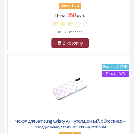
1
шт
Склад:
350
Цена
руб.
3/5 ~
(5 голосов)
В корзину
Есть на OZON
Есть на WB
Чехол для Samsung Galaxy A71 утолщенный, с блестками-
звездочками, черешня на сиреневом