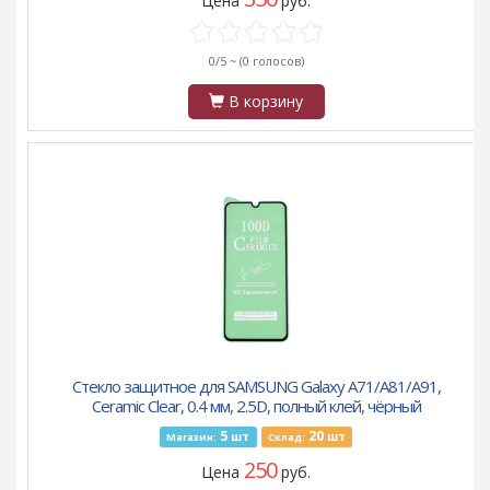
Цена
руб.
0/5 ~
(0 голосов)
В корзину
Стекло защитное для SAMSUNG Galaxy A71/A81/A91,
Ceramic Clear, 0.4 мм, 2.5D, полный клей, чёрный
5
20
шт
шт
Магазин:
Склад:
250
Цена
руб.