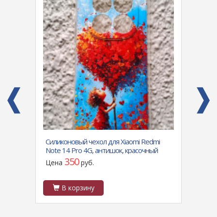
nor
Силиконовый чехол для Xiaomi Redmi
Силик
Note 14 Pro 4G, антишок, красочный
X8D я
принт, сердце абстрацкия
антиш
350
Цена
руб.
Цен
В корзину
В