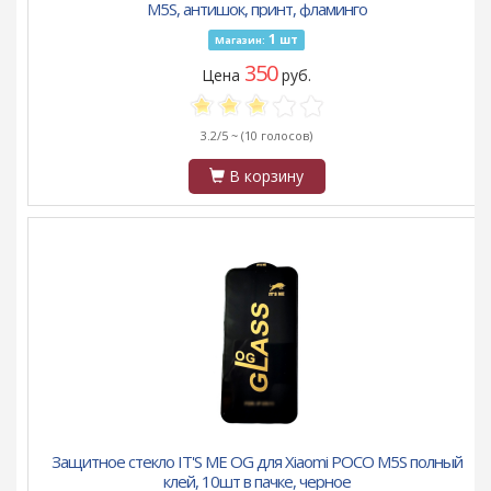
M5S, антишок, принт, фламинго
1
шт
Магазин:
350
Цена
руб.
3.2/5 ~
(10 голосов)
В корзину
Защитное стекло IT'S ME OG для Xiaomi POCO M5S полный
клей, 10шт в пачке, черное