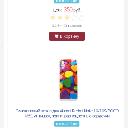
1
шт
Магазин:
350
Цена
руб.
3.2/5 ~
(23 голосов)
В корзину
Силиконовый чехол для Xiaomi Redmi Note 10/10S/POCO
M5S, антишок, принт, разноцветные сердечки
1
шт
Магазин: