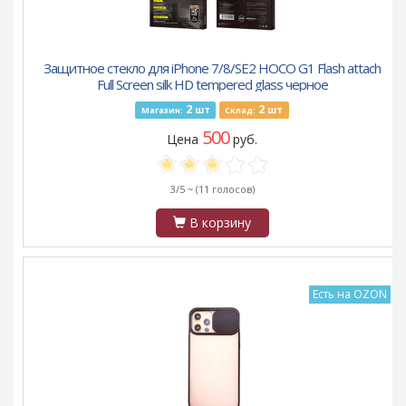
Защитное стекло для iPhone 7/8/SE2 HOCO G1 Flash attach
Full Screen silk HD tempered glass черное
2
2
шт
шт
Магазин:
Склад:
500
Цена
руб.
3/5 ~
(11 голосов)
В корзину
Есть на OZON