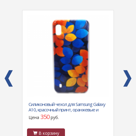
Силиконовый чехол для Samsung Galaxy
Силик
синий
A10, красочный принт, оранжевые и
silico
синие листья
логот
350
Цена
руб.
Цен
В корзину
В