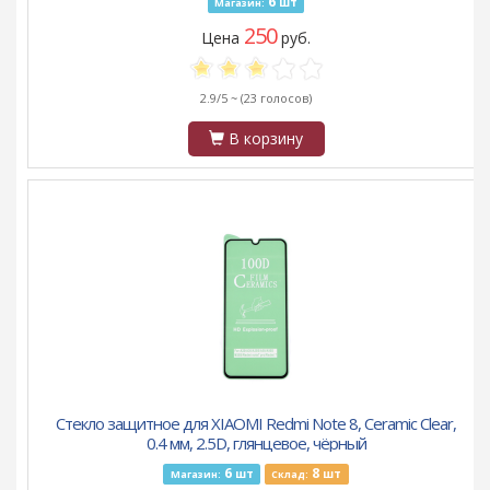
6
шт
Магазин:
250
Цена
руб.
2.9/5 ~
(23 голосов)
В корзину
Стекло защитное для XIAOMI Redmi Note 8, Ceramic Clear,
0.4 мм, 2.5D, глянцевое, чёрный
6
8
шт
шт
Магазин:
Склад: