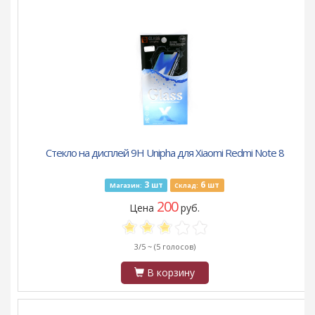
Стекло на дисплей 9H Unipha для Xiaomi Redmi Note 8
3
6
шт
шт
Магазин:
Склад:
200
Цена
руб.
3/5 ~
(5 голосов)
В корзину