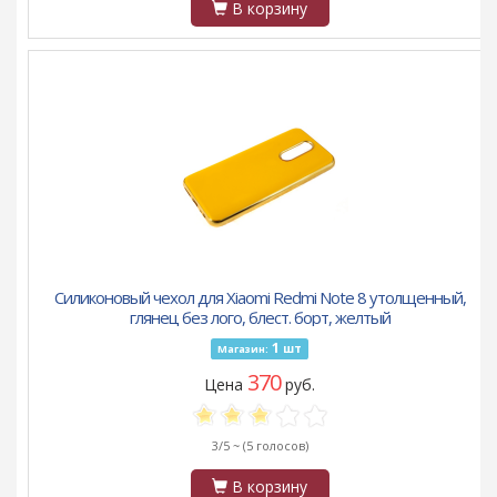
В корзину
Силиконовый чехол для Xiaomi Redmi Note 8 утолщенный,
глянец без лого, блест. борт, желтый
1
шт
Магазин:
370
Цена
руб.
3/5 ~
(5 голосов)
В корзину