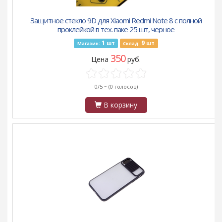
Защитное стекло 9D для Xiaomi Redmi Note 8 с полной
проклейкой в тех. паке 25 шт, черное
1
9
шт
шт
Магазин:
Склад:
350
Цена
руб.
0/5 ~
(0 голосов)
В корзину