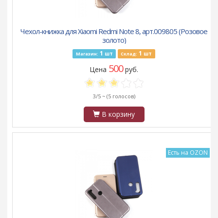
Чехол-книжка для Xiaomi Redmi Note 8, арт.009805 (Розовое
золото)
1
1
шт
шт
Магазин:
Склад:
500
Цена
руб.
3/5 ~
(5 голосов)
В корзину
Есть на OZON