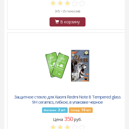
3/5 ~
(5 голосов)
В корзину
Защитное стекло для Xiaomi Redmi Note 8 Tempered glass
9H ceramics, гибкое, в упаковке черное
2
10
шт
шт
Магазин:
Склад:
350
Цена
руб.