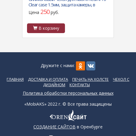
на
Clear case 1.5мм, защита камеры, в
глянц
тех.паке, прозрачный
250
Цена
руб.
Цен
В корзину
В
Дружите с нами:
ГЛАВНАЯ
ДОСТАВКА И ОПЛАТА
ПЕЧАТЬ НА ХОЛСТЕ
ЧЕХОЛ С
ДИЗАЙНОМ
КОНТАКТЫ
Политика обработки персональных данных
«MobiAKS» 2022 г. © Все права защищены
СОЗДАНИЕ САЙТОВ
в Оренбурге