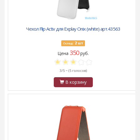
Чехол Flip Activ для Explay Onix (white) арт.43563
2
шт
Склад:
350
Цена
руб.
3/5 ~
(5 голосов)
В корзину