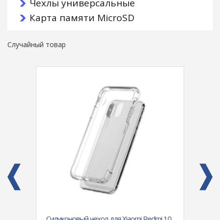
Чехлы универсальные
Карта памяти MicroSD
Случайный товар
LE
Силиконовый чехол для Xiaomi Redmi 10
Силик