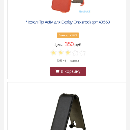
Чехол Flip Activ для Explay Onix (red) арт.43563
2
шт
Склад:
350
Цена
руб.
3/5 ~
(1 голос)
В корзину