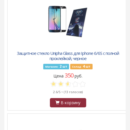
Защитное стекло Unipha Glass для Iphone 6/6S с полной
проклейкой, черное
2
4
шт
шт
Магазин:
Склад:
350
Цена
руб.
2.6/5 ~
(13 голосов)
В корзину