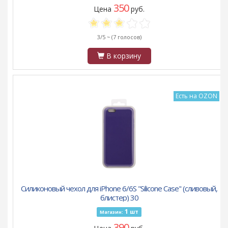
350
Цена
руб.
3/5 ~
(7 голосов)
В корзину
Есть на OZON
Силиконовый чехол для iPhone 6/6S "Silicone Case" (сливовый,
блистер) 30
1
шт
Магазин:
390