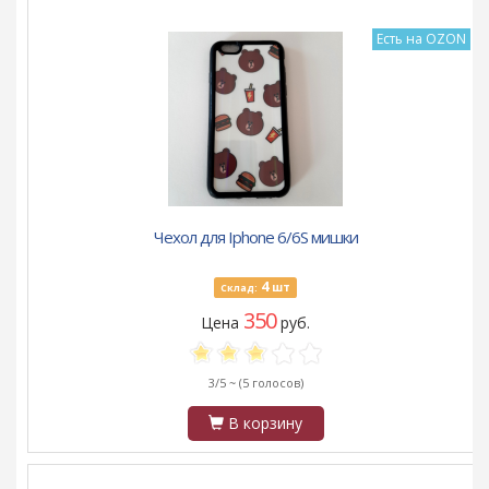
Есть на OZON
Чехол для Iphone 6/6S мишки
4
шт
Склад:
350
Цена
руб.
3/5 ~
(5 голосов)
В корзину