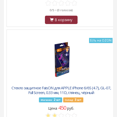
0/5 ~
(0 голосов)
В корзину
Есть на OZON
Стекло защитное FaisON для APPLE iPhone 6/6S (4.7), GL-07,
Full Screen, 0.33 мм, 11D, глянец, чёрный
2
3
шт
шт
Магазин:
Склад:
450
Цена
руб.