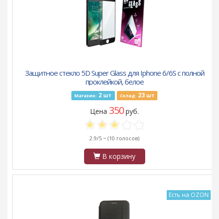
Защитное стекло 5D Super Glass для Iphone 6/6S с полной
проклейкой, белое
2
23
шт
шт
Магазин:
Склад:
350
Цена
руб.
2.9/5 ~
(10 голосов)
В корзину
Есть на OZON