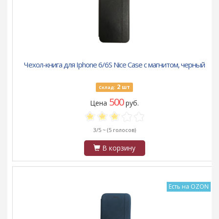
Чехол-книга для Iphone 6/6S Nice Case с магнитом, черный
2
шт
Склад:
500
Цена
руб.
3/5 ~
(5 голосов)
В корзину
Есть на OZON