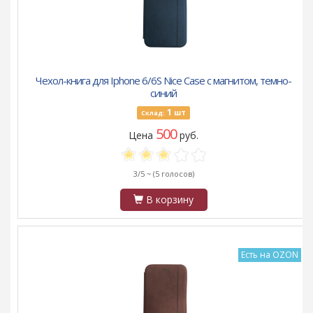
Чехол-книга для Iphone 6/6S Nice Case с магнитом, темно-
синий
1
шт
Склад:
500
Цена
руб.
3/5 ~
(5 голосов)
В корзину
Есть на OZON