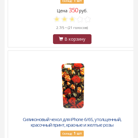
1
шт
Склад:
350
Цена
руб.
2.7/5 ~
(21 голосов)
В корзину
Силиконовый чехол для iPhone 6/6S, утолщенный,
красочный принт, красные и желтые розы
1
шт
Склад: