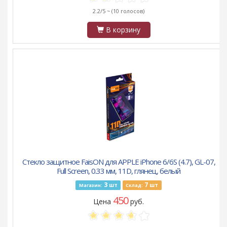
2.2/5 ~
(10 голосов)
В корзину
Стекло защитное FaisON для APPLE iPhone 6/6S (4.7), GL-07,
Full Screen, 0.33 мм, 11D, глянец, белый
3
7
шт
шт
Магазин:
Склад:
450
Цена
руб.