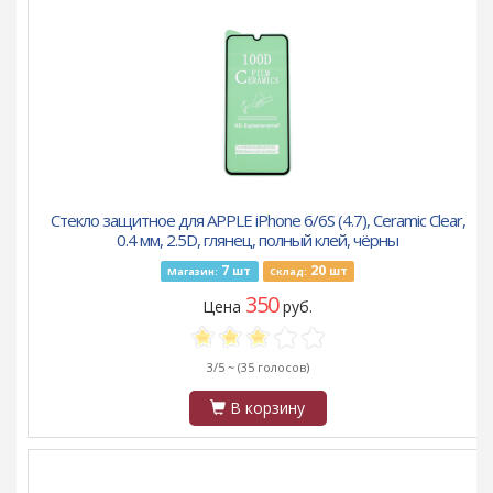
Стекло защитное для APPLE iPhone 6/6S (4.7), Ceramic Clear,
0.4 мм, 2.5D, глянец, полный клей, чёрны
7
20
шт
шт
Магазин:
Склад:
350
Цена
руб.
3/5 ~
(35 голосов)
В корзину