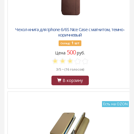
Чехол-книга для Iphone 6/6S Nice Case с магнитом, темно-
коричневый
1
шт
Склад:
500
Цена
руб.
3/5 ~
(16 голосов)
В корзину
Есть на OZON