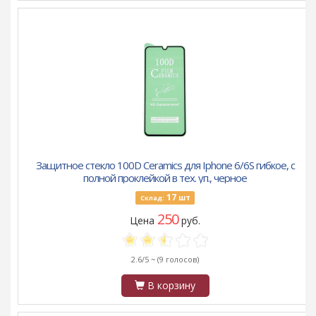
Защитное стекло 100D Ceramics для Iphone 6/6S гибкое, с
полной проклейкой в тех. уп., черное
17
шт
Склад:
250
Цена
руб.
2.6/5 ~
(9 голосов)
В корзину