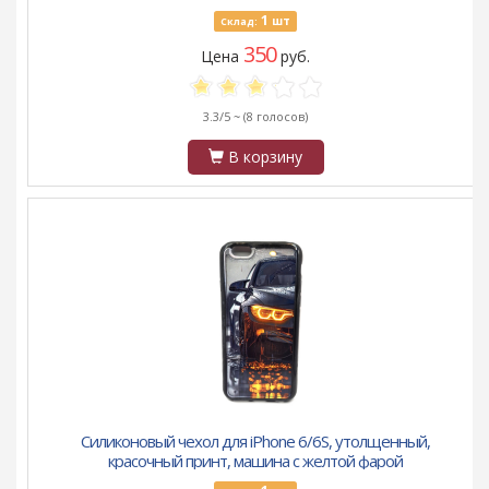
1
шт
Склад:
350
Цена
руб.
3.3/5 ~
(8 голосов)
В корзину
Силиконовый чехол для iPhone 6/6S, утолщенный,
красочный принт, машина с желтой фарой