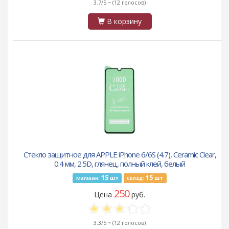
3.7/5 ~
(12 голосов)
В корзину
Стекло защитное для APPLE iPhone 6/6S (4.7), Ceramic Clear,
0.4 мм, 2.5D, глянец, полный клей, белый
15
15
шт
шт
Магазин:
Склад:
250
Цена
руб.
3.3/5 ~
(12 голосов)