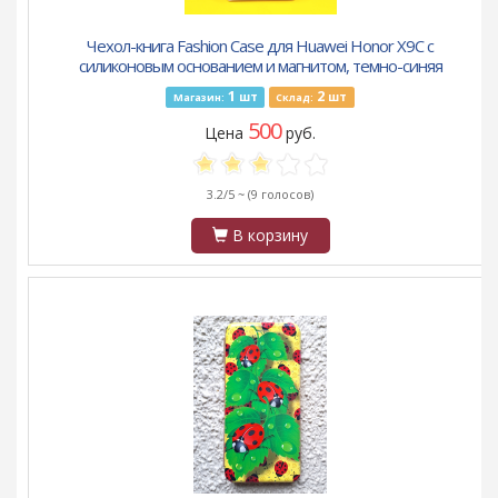
Чехол-книга Fashion Case для Huawei Honor X9C с
силиконовым основанием и магнитом, темно-синяя
1
2
шт
шт
Магазин:
Склад:
500
Цена
руб.
3.2/5 ~
(9 голосов)
В корзину