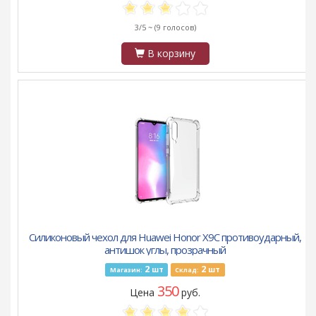
3/5 ~
(9 голосов)
В корзину
Силиконовый чехол для Huawei Honor X9C противоударный,
антишок углы, прозрачный
2
2
шт
шт
Магазин:
Склад:
350
Цена
руб.