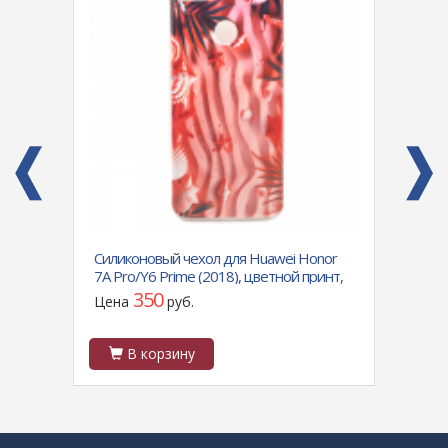
600F
Силиконовый чехол для Huawei Honor
Силик
7A Pro/Y6 Prime (2018), цветной принт,
A24 м
на пляже рис. №1
барха
350
Цена
руб.
Цен
В корзину
В