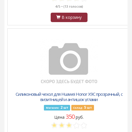
4/5 ~
(13 голосов)
В корзину
Силиконовый чехол для Huawei Honor X9C прозрачный, с
визитницей и антишок углами
2
5
шт
шт
Магазин:
Склад:
350
Цена
руб.