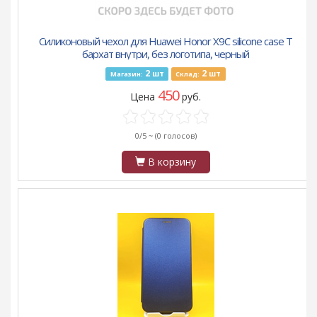
Силиконовый чехол для Huawei Honor X9C silicone case T
бархат внутри, без логотипа, черный
2
2
шт
шт
Магазин:
Склад:
450
Цена
руб.
0/5 ~
(0 голосов)
В корзину