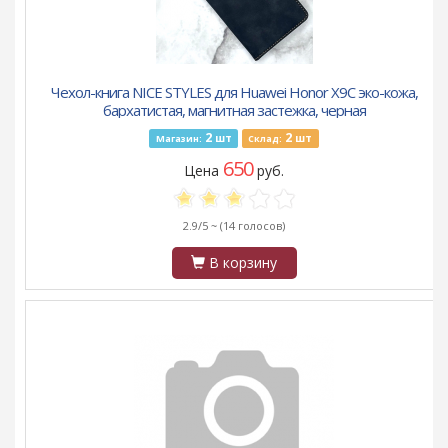
Чехол-книга NICE STYLES для Huawei Honor X9C эко-кожа,
бархатистая, магнитная застежка, черная
2
2
шт
шт
Магазин:
Склад:
650
Цена
руб.
2.9/5 ~
(14 голосов)
В корзину