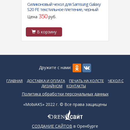
Pro
Силиконовый чехол для Samsung Galaxy
Силик
S20 FE текстильное плетение, черный
эко-к
борт, темно-синий
бокам
350
Цена
руб.
Цен
В корзину
В
Дружите с нами:
ГЛАВНАЯ
ДОСТАВКА И ОПЛАТА
ПЕЧАТЬ НА ХОЛСТЕ
ЧЕХОЛ С
ДИЗАЙНОМ
КОНТАКТЫ
Политика обработки персональных данных
«MobiAKS» 2022 г. © Все права защищены
СОЗДАНИЕ САЙТОВ
в Оренбурге