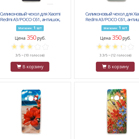
Силиконовый чехол для Xiaomi
Силиконовый чехол для Xia
Redmi A3/POCO C61, антишок,
Redmi A3/POCO C61, антиш
принт, boss mode on
принт, капибара пьёт ко
1
1
шт
шт
Магазин:
Магазин:
350
350
Цена
руб.
Цена
руб.
3/5 ~
(10 голосов)
3.3/5 ~
(12 голосов)
В корзину
В корзину