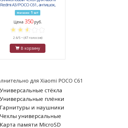
Redmi A3/POCO C61, антишок,
расочный принт, божьи коровки
1
шт
Магазин:
350
Цена
руб.
2.6/5 ~
(47 голосов)
В корзину
лнительно для Xiaomi POCO C61
Универсальные стёкла
Универсальные плёнки
Гарнитуры и наушники
Чехлы универсальные
Карта памяти MicroSD