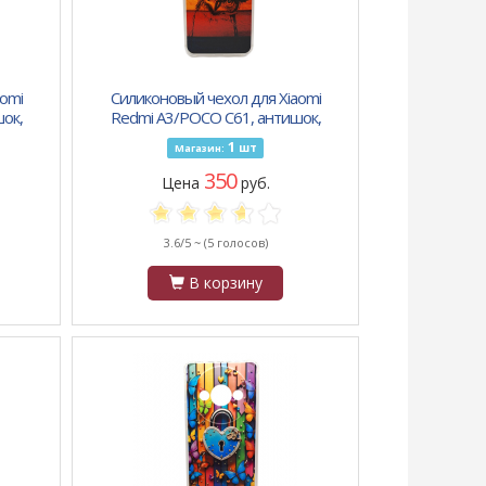
omi
Силиконовый чехол для Xiaomi
ок,
Redmi A3/POCO C61, антишок,
принт, сова на разноцветном фоне
1
шт
Магазин:
350
Цена
руб.
3.6/5 ~
(5 голосов)
В корзину