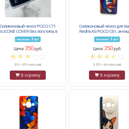
Силиконовый чехол POCO C71
Силиконовый чехол для Xia
SILICONE COVER без логотипа, в
Redmi A3/POCO C61, антиш
блистере, черный
принт, лицо абстракция
3
1
шт
шт
Магазин:
Магазин:
350
350
Цена
руб.
Цена
руб.
3/5 ~
(23 голосов)
3.5/5 ~
(4 голосов)
В корзину
В корзину