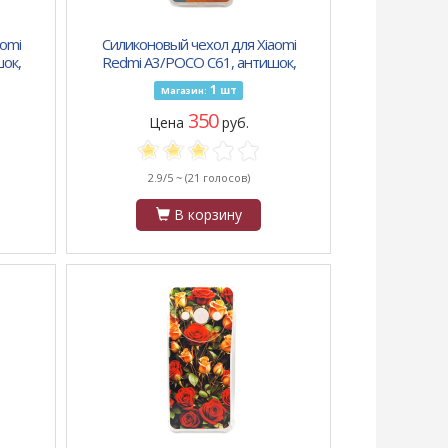
omi
Силиконовый чехол для Xiaomi
ок,
Redmi A3/POCO C61, антишок,
фе
красочный принт, цветок пять
1
шт
Магазин:
лепестков
350
Цена
руб.
2.9/5 ~
(21 голосов)
В корзину