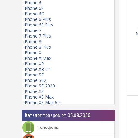
iPhone 6
iPhone 6S
iPhone 6G
iPhone 6 Plus
iPhone 6S Plus
iPhone 7
iPhone 7 Plus
iPhone 8
iPhone 8 Plus
iPhone X
iPhone X Max
iPhone XR
iPhone XR 6.1
iPhone SE
iPhone SE2
iPhone SE 2020
iPhone XS
iPhone XS Max
iPhone XS Max 6.5
iPhone 11
iPhone 11 mini
Каталог товаров от 06.08.2026
iPhone 11 Pro
iPhone 11 Pro Max
Телефоны
iPhone 12
iPhone 12 Pro