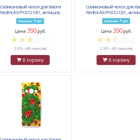
Силиконовый чехол для Xiaomi
Силиконовый чехол для Xia
Redmi A3/POCO C61, антишок,
Redmi A3/POCO C61, антиш
расочный принт, красный цветок
красочный принт, красные и 
1
1
шт
шт
Магазин:
Магазин:
на песке
цветочки
350
350
Цена
руб.
Цена
руб.
2.9/5 ~
(45 голосов)
2.5/5 ~
(41 голосов)
В корзину
В корзину
Силиконовый чехол для Xiaomi