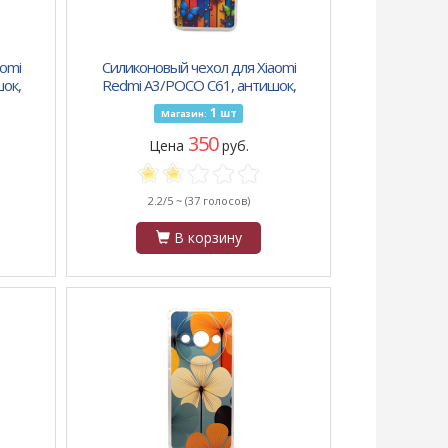
omi
Силиконовый чехол для Xiaomi
ок,
Redmi A3/POCO C61, антишок,
принт, замок и бабочки
1
шт
Магазин:
350
Цена
руб.
2.2/5 ~
(37 голосов)
В корзину