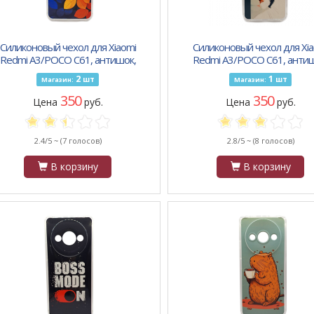
Силиконовый чехол для Xiaomi
Силиконовый чехол для Xia
Redmi A3/POCO C61, антишок,
Redmi A3/POCO C61, антиш
ринт, оранжевые и синие листья
принт, котик "I see you"
2
1
шт
шт
Магазин:
Магазин:
350
350
Цена
руб.
Цена
руб.
2.4/5 ~
(7 голосов)
2.8/5 ~
(8 голосов)
В корзину
В корзину