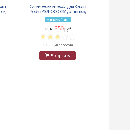
omi
Силиконовый чехол для Xiaomi
ок,
Redmi A3/POCO C61, антишок,
синие
красочный принт, красные и желтые
1
шт
Магазин:
розы
350
Цена
руб.
2.8/5 ~
(48 голосов)
В корзину