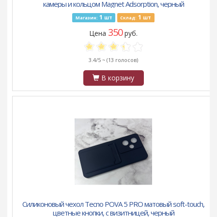
камеры и кольцом Magnet Adsorption, черный
1
1
шт
шт
Магазин:
Склад:
350
Цена
руб.
3.4/5 ~
(13 голосов)
В корзину
Силиконовый чехол Tecno POVA 5 PRO матовый soft-touch,
цветные кнопки, с визитницей, черный