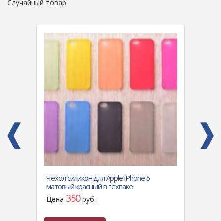
Случайный товар
mi
Чехол силикон.для Аpple iPhone 6
Силик
матовый красный в техпаке
Max (6
я
подде
350
Цена
руб.
Цен