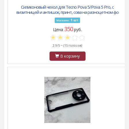
Силиконовый чехол для Tecno Pova 5/Pova 5 Pro, с
визитницей и антишок, принт, сова на разноцетном фо
1
шт
Магазин:
350
Цена
руб.
2.9/5 ~
(15 голосов)
В корзину