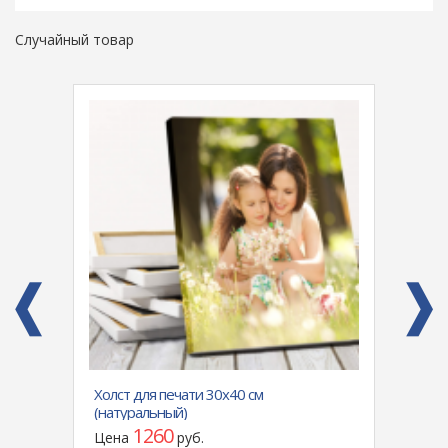
Случайный товар
alaxy
Холст для печати 30х40 см
Силик
(натуральный)
Clear
камер
1260
Цена
руб.
Цен