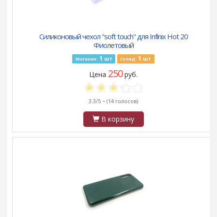
Силиконовый чехол "soft touch" для Infinix Hot 20
Фиолетовый
1
1
шт
шт
Магазин:
Склад:
250
Цена
руб.
3.3/5 ~
(14 голосов)
В корзину