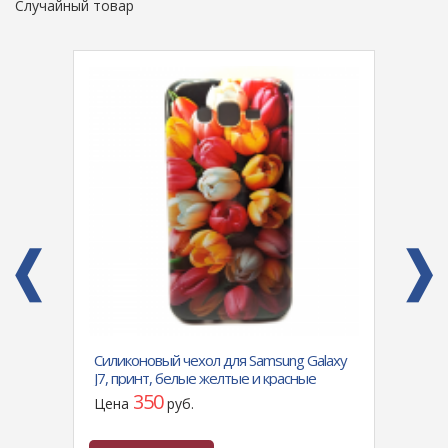
Случайный товар
я,
Силиконовый чехол для Samsung Galaxy
Чехол
J7, принт, белые желтые и красные
Honor
тюльпаны
коров
350
Цена
руб.
Цен