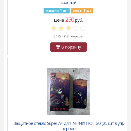
красный
1
1
шт
шт
Магазин:
Склад:
250
Цена
руб.
3.1/5 ~
(18 голосов)
В корзину
Защитное стекло Super A+ для INFINIX HOT 20 (25 шт в уп),
черное