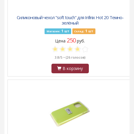
Силиконовый чехол "soft touch" для Infinix Hot 20 Темно-
зелёный
1
1
шт
шт
Магазин:
Склад:
250
Цена
руб.
3.8/5 ~
(26 голосов)
В корзину