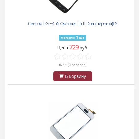
Сенсор LG E455 Optimus L5 II Dual (черный)LS
1
шт
Магазин:
729
Цена
руб.
0/5 ~
(0 голосов)
В корзину