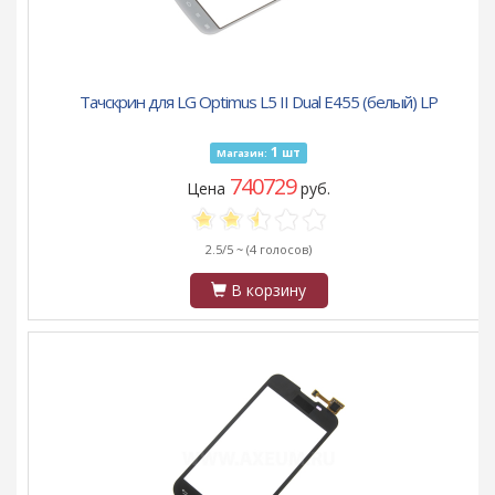
Тачскрин для LG Optimus L5 II Dual E455 (белый) LP
1
шт
Магазин:
740729
Цена
руб.
2.5/5 ~
(4 голосов)
В корзину