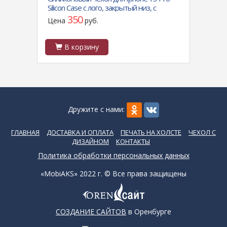
Silicon Case с лого, закрытый низ, с
0.6A(
защитой камеры, сиреневый
350
Цена
руб.
Цен
В корзину
В
Дружите с нами:
ГЛАВНАЯ
ДОСТАВКА И ОПЛАТА
ПЕЧАТЬ НА ХОЛСТЕ
ЧЕХОЛ С
ДИЗАЙНОМ
КОНТАКТЫ
Политика обработки персональных данных
«MobiAKS» 2022 г. © Все права защищены
СОЗДАНИЕ САЙТОВ
в Оренбурге