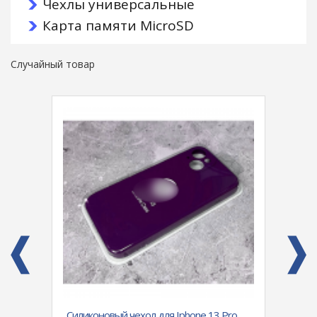
Чехлы универсальные
Карта памяти MicroSD
Случайный товар
Силиконовый чехол для Iphone 13 Pro
СЗУ "G