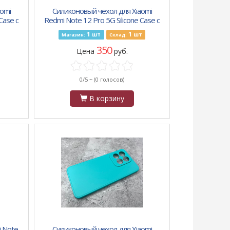
omi
Силиконовый чехол для Xiaomi
Case с
Redmi Note 12 Pro 5G Silicone Case с
иолето
бархатом внутри, без лого, темно-с
1
1
шт
шт
Магазин:
Склад:
350
Цена
руб.
0/5 ~
(0 голосов)
В корзину
i Note
Силиконовый чехол для Xiaomi