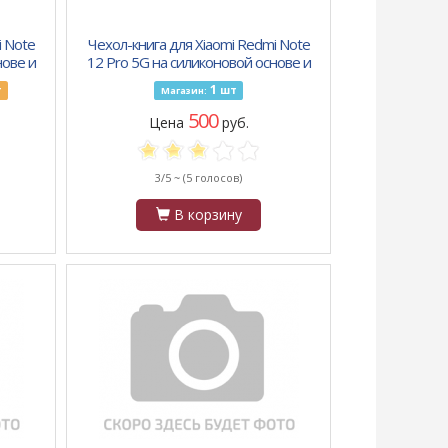
i Note
Чехол-книга для Xiaomi Redmi Note
нове и
12 Pro 5G на силиконовой основе и
асная
магните Book, с защитой, зеленая
1
т
шт
Магазин:
500
Цена
руб.
3/5 ~
(5 голосов)
В корзину