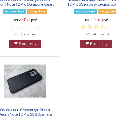
dmi Note 12 Pro 5G Silicone Case с
12 Pro 5G на силиконовой ос
рхатом внутри, без лого, красный
магните Book, с защитой, ч
1
1
2
4
шт
шт
шт
ш
Магазин:
Склад:
Магазин:
Склад:
350
550
Цена
руб.
Цена
руб.
0/5 ~
(0 голосов)
3.5/5 ~
(4 голосов)
В корзину
В корзину
Силиконовый чехол для Xiaomi
Redmi Note 12 Pro 5G 3Dcamera