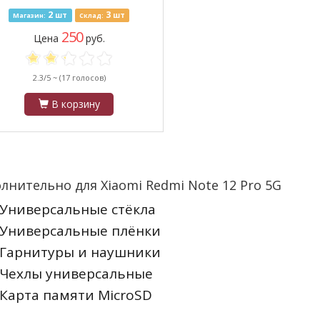
товый с защитой камеры, черный
2
3
шт
шт
Магазин:
Склад:
250
Цена
руб.
2.3/5 ~
(17 голосов)
В корзину
лнительно для Xiaomi Redmi Note 12 Pro 5G
Универсальные стёкла
Универсальные плёнки
Гарнитуры и наушники
Чехлы универсальные
Карта памяти MicroSD