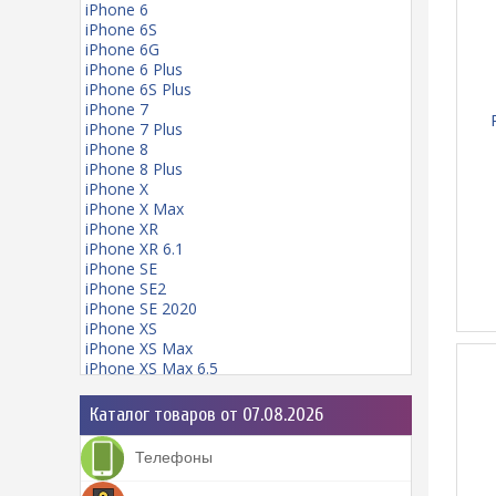
iPhone 6
iPhone 6S
iPhone 6G
iPhone 6 Plus
iPhone 6S Plus
iPhone 7
iPhone 7 Plus
iPhone 8
iPhone 8 Plus
iPhone X
iPhone X Max
iPhone XR
iPhone XR 6.1
iPhone SE
iPhone SE2
iPhone SE 2020
iPhone XS
iPhone XS Max
iPhone XS Max 6.5
iPhone 11
iPhone 11 mini
Каталог товаров от 07.08.2026
iPhone 11 Pro
iPhone 11 Pro Max
Телефоны
iPhone 12
iPhone 12 Pro