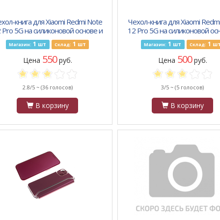
хол-книга для Xiaomi Redmi Note
Чехол-книга для Xiaomi Redm
 Pro 5G на силиконовой основе и
12 Pro 5G на силиконовой ос
агните Book, с защитой, темно-с
магните Book, с защитой, кр
1
1
1
1
шт
шт
шт
ш
Магазин:
Склад:
Магазин:
Склад:
550
500
Цена
руб.
Цена
руб.
2.8/5 ~
(36 голосов)
3/5 ~
(5 голосов)
В корзину
В корзину