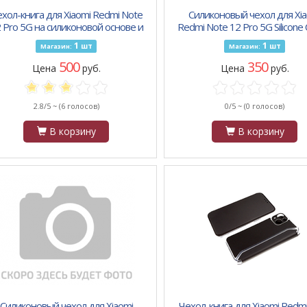
хол-книга для Xiaomi Redmi Note
Силиконовый чехол для Xia
 Pro 5G на силиконовой основе и
Redmi Note 12 Pro 5G Silicone 
агните Book, с защитой, бордова
бархатом внутри, без лого, ф
1
1
шт
шт
Магазин:
Магазин:
500
350
Цена
руб.
Цена
руб.
2.8/5 ~
(6 голосов)
0/5 ~
(0 голосов)
В корзину
В корзину
Силиконовый чехол для Xiaomi
Чехол-книга для Xiaomi Redm