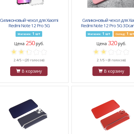
Силиконовый чехол для Xiaomi
Силиконовый чехол для Xia
Redmi Note 12 Pro 5G
Redmi Note 12 Pro 5G 3Dca
противоударный, антишок углы,
матовый с защитой камер
1
1
1
шт
шт
ш
Магазин:
Магазин:
Склад:
прозрачный
персиковый
250
320
Цена
руб.
Цена
руб.
2.4/5 ~
(20 голосов)
2.1/5 ~
(8 голосов)
В корзину
В корзину