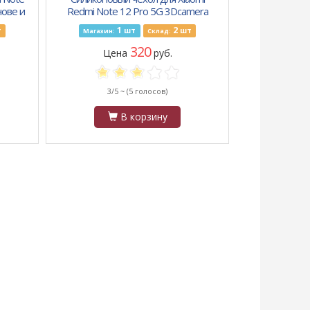
нове и
Redmi Note 12 Pro 5G 3Dcamera
ерная
матовый с защитой, морской
1
2
т
шт
шт
Магазин:
Склад:
зеленый
320
Цена
руб.
3/5 ~
(5 голосов)
В корзину