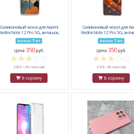
Силиконовый чехол для Xiaomi
Силиконовый чехол для Xia
Redmi Note 12 Pro 5G, антишок,
Redmi Note 12 Pro 5G, анти
принт, цветок пять лепестков
принт, планета
1
1
шт
шт
Магазин:
Магазин:
350
350
Цена
руб.
Цена
руб.
2.8/5 ~
(10 голосов)
3.3/5 ~
(8 голосов)
В корзину
В корзину