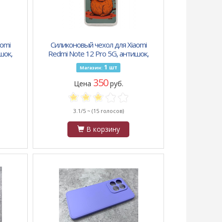
omi
Силиконовый чехол для Xiaomi
шок,
Redmi Note 12 Pro 5G, антишок,
принт, капибара пьёт кофе
1
шт
Магазин:
350
Цена
руб.
3.1/5 ~
(15 голосов)
В корзину