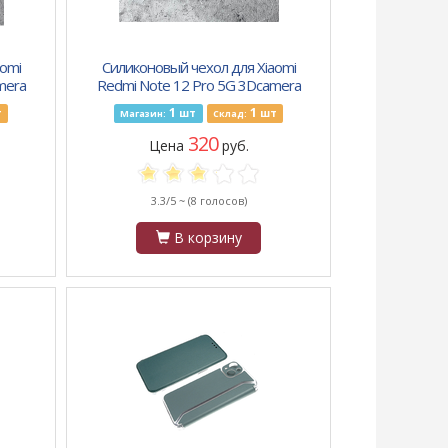
omi
Силиконовый чехол для Xiaomi
mera
Redmi Note 12 Pro 5G 3Dcamera
ы,
матовый с защитой камеры,
1
1
т
шт
шт
Магазин:
Склад:
лавандовый
320
Цена
руб.
3.3/5 ~
(8 голосов)
В корзину