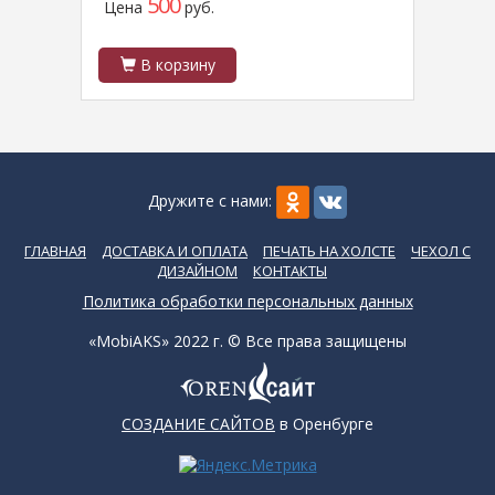
500
Цена
руб.
Цен
В корзину
В
Дружите с нами:
ГЛАВНАЯ
ДОСТАВКА И ОПЛАТА
ПЕЧАТЬ НА ХОЛСТЕ
ЧЕХОЛ С
ДИЗАЙНОМ
КОНТАКТЫ
Политика обработки персональных данных
«MobiAKS» 2022 г. © Все права защищены
СОЗДАНИЕ САЙТОВ
в Оренбурге