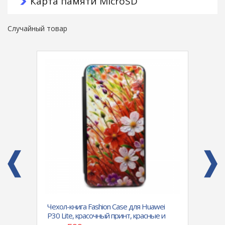
Карта памяти MicroSD
Случайный товар
on)
Чехол-книга Fashion Case для Huawei
Силик
м
P30 Lite, красочный принт, красные и
A72 к
белые цветочки, черный
You B